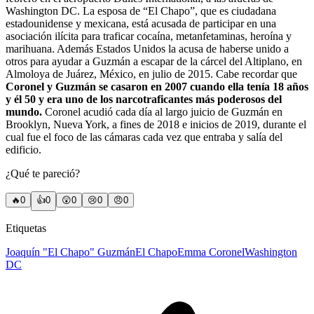
Washington DC. La esposa de “El Chapo”, que es ciudadana
estadounidense y mexicana, está acusada de participar en una
asociación ilícita para traficar cocaína, metanfetaminas, heroína y
marihuana. Además Estados Unidos la acusa de haberse unido a
otros para ayudar a Guzmán a escapar de la cárcel del Altiplano, en
Almoloya de Juárez, México, en julio de 2015. Cabe recordar que
Coronel y Guzmán se casaron en 2007 cuando ella tenía 18 años
y él 50 y era uno de los narcotraficantes más poderosos del
mundo.
Coronel acudió cada día al largo juicio de Guzmán en
Brooklyn, Nueva York, a fines de 2018 e inicios de 2019, durante el
cual fue el foco de las cámaras cada vez que entraba y salía del
edificio.
¿Qué te pareció?
🔥
0
👍
0
😲
0
😢
0
😠
0
Etiquetas
Joaquín "El Chapo" Guzmán
El Chapo
Emma Coronel
Washington
DC