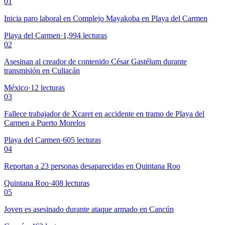
01
Inicia paro laboral en Complejo Mayakoba en Playa del Carmen
Playa del Carmen
·
1,994
lecturas
02
Asesinan al creador de contenido César Gastélum durante
transmisión en Culiacán
México
·
12
lecturas
03
Fallece trabajador de Xcaret en accidente en tramo de Playa del
Carmen a Puerto Morelos
Playa del Carmen
·
605
lecturas
04
Reportan a 23 personas desaparecidas en Quintana Roo
Quintana Roo
·
408
lecturas
05
Joven es asesinado durante ataque armado en Cancún