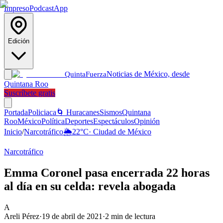
Impreso
Podcast
App
Edición
Noticias de México, desde
Quinta
Fuerza
Quintana Roo
Suscríbete gratis
Portada
Policiaca
🌀 Huracanes
Sismos
Quintana
Roo
México
Política
Deportes
Espectáculos
Opinión
Inicio
/
Narcotráfico
🌦️
22
°C
·
Ciudad de México
Narcotráfico
Emma Coronel pasa encerrada 22 horas
al día en su celda: revela abogada
A
Areli Pérez
·
19 de abril de 2021
·
2
min de lectura