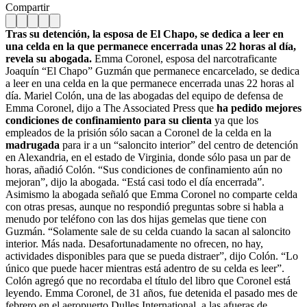
Compartir
Tras su detención, la esposa de El Chapo, se dedica a leer en
una celda en la que permanece encerrada unas 22 horas al día,
revela su abogada.
Emma Coronel, esposa del narcotraficante
Joaquín “El Chapo” Guzmán que permanece encarcelado, se dedica
a leer en una celda en la que permanece encerrada unas 22 horas al
día. Mariel Colón, una de las abogadas del equipo de defensa de
Emma Coronel, dijo a The Associated Press que
ha pedido mejores
condiciones de confinamiento para su clienta
ya que los
empleados de la prisión sólo sacan a Coronel de la celda en la
madrugada
para ir a un “saloncito interior” del centro de detención
en Alexandria, en el estado de Virginia, donde sólo pasa un par de
horas, añadió Colón. “Sus condiciones de confinamiento aún no
mejoran”, dijo la abogada. “Está casi todo el día encerrada”.
Asimismo la abogada señaló que Emma Coronel no comparte celda
con otras presas, aunque no respondió preguntas sobre si habla a
menudo por teléfono con las dos hijas gemelas que tiene con
Guzmán. “Solamente sale de su celda cuando la sacan al saloncito
interior. Más nada. Desafortunadamente no ofrecen, no hay,
actividades disponibles para que se pueda distraer”, dijo Colón. “Lo
único que puede hacer mientras está adentro de su celda es leer”.
Colón agregó que no recordaba el título del libro que Coronel está
leyendo. Emma Coronel, de 31 años, fue detenida el pasado mes de
febrero en el aeropuerto Dulles International, a las afueras de