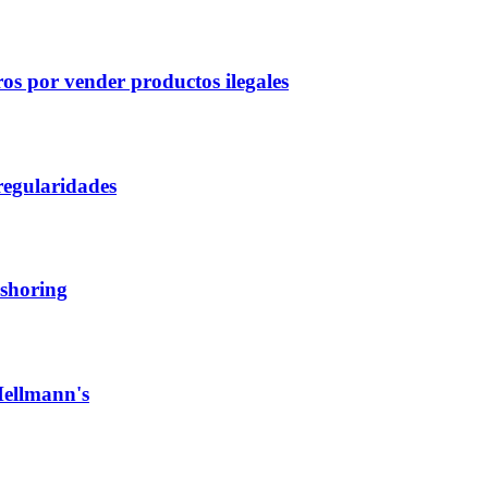
s por vender productos ilegales
regularidades
rshoring
Hellmann's