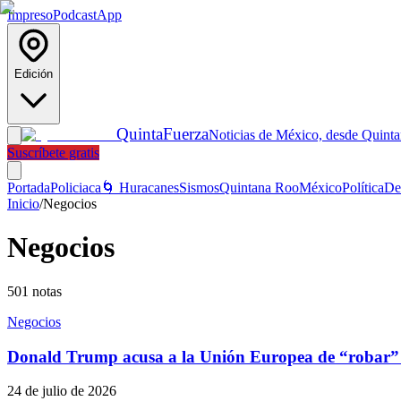
Impreso
Podcast
App
Edición
Quinta
Fuerza
Noticias de México, desde Quint
Suscríbete gratis
Portada
Policiaca
🌀 Huracanes
Sismos
Quintana Roo
México
Política
De
Inicio
/
Negocios
Negocios
501
notas
Negocios
Donald Trump acusa a la Unión Europea de “robar”
24 de julio de 2026