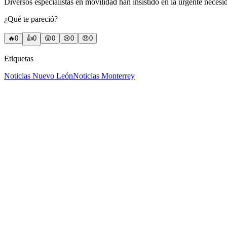
Diversos especialistas en movilidad han insistido en la urgente necesid
¿Qué te pareció?
🔥
0
👍
0
😲
0
😢
0
😠
0
Etiquetas
Noticias Nuevo León
Noticias Monterrey