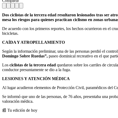
Compartir
Dos ciclistas de la tercera edad resultaron lesionados tras ser 
mesa los riesgos para quienes practican ciclismo en zonas urbana
De acuerdo con los primeros reportes, los hechos ocurrieron en el cru
bicicletas.
CAÍDA Y ATROPELLAMIENTO
Según la información preliminar, una de las personas perdió el contr
Domingo Sobre Ruedas”,
paseo dominical recreativo en el que partic
Los
ciclistas de la tercera edad
quedaron sobre los carriles de circul
conductor presuntamente se dio a la fuga.
LESIONES Y ATENCIÓN MÉDICA
Al lugar acudieron elementos de Protección Civil, paramédicos del 
Se informó que uno de las personas, de 76 años, presentaba una probab
valoración médica.
📰 Tu edición de hoy