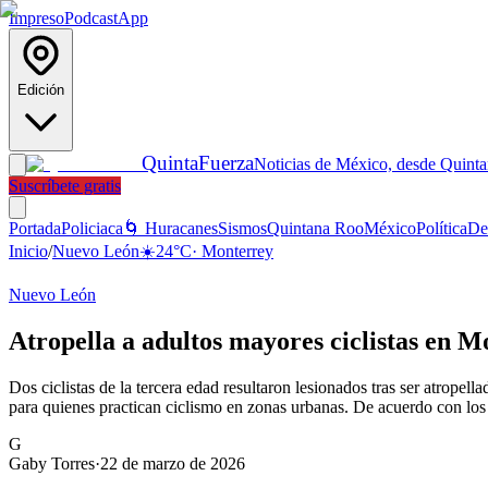
Impreso
Podcast
App
Edición
Quinta
Fuerza
Noticias de México, desde Quint
Suscríbete gratis
Portada
Policiaca
🌀 Huracanes
Sismos
Quintana Roo
México
Política
De
Inicio
/
Nuevo León
☀️
24
°C
·
Monterrey
Nuevo León
Atropella a adultos mayores ciclistas en 
Dos ciclistas de la tercera edad resultaron lesionados tras ser atrop
para quienes practican ciclismo en zonas urbanas. De acuerdo con los 
G
Gaby Torres
·
22 de marzo de 2026