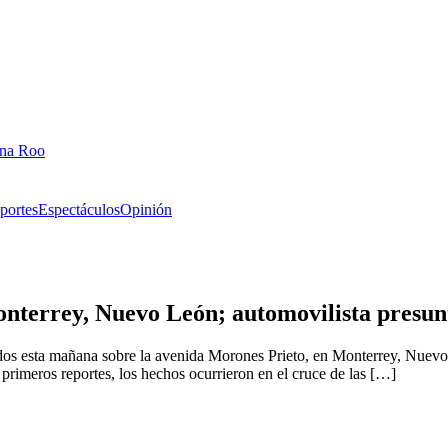
ana Roo
portes
Espectáculos
Opinión
Monterrey, Nuevo León; automovilista presu
ellados esta mañana sobre la avenida Morones Prieto, en Monterrey, Nuev
primeros reportes, los hechos ocurrieron en el cruce de las […]