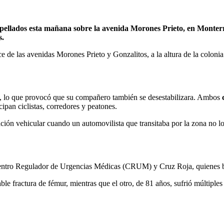
atropellados esta mañana sobre la avenida Morones Prieto, en Monter
s.
ce de las avenidas Morones Prieto y Gonzalitos, a la altura de la colo
ol, lo que provocó que su compañero también se desestabilizara. Ambos
ipan ciclistas, corredores y peatones.
ación vehicular cuando un automovilista que transitaba por la zona no lo
Centro Regulador de Urgencias Médicas (CRUM) y Cruz Roja, quienes br
le fractura de fémur, mientras que el otro, de 81 años, sufrió múltiple