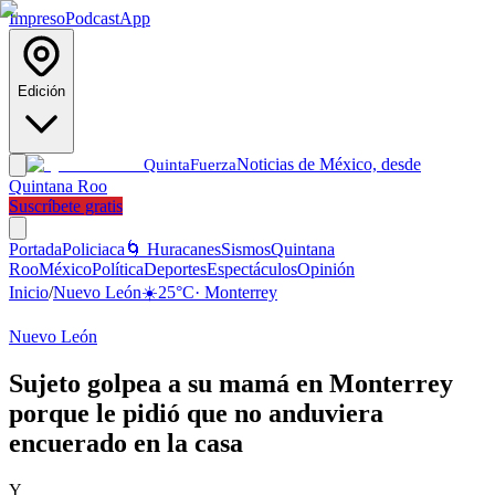
Impreso
Podcast
App
Edición
Noticias de México, desde
Quinta
Fuerza
Quintana Roo
Suscríbete gratis
Portada
Policiaca
🌀 Huracanes
Sismos
Quintana
Roo
México
Política
Deportes
Espectáculos
Opinión
Inicio
/
Nuevo León
☀️
25
°C
·
Monterrey
Nuevo León
Sujeto golpea a su mamá en Monterrey
porque le pidió que no anduviera
encuerado en la casa
Y