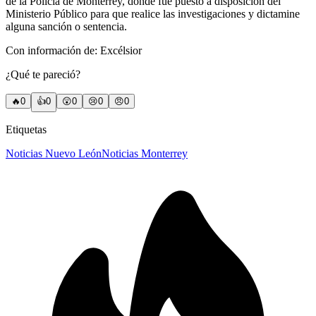
de la Policía de Monterrey, donde fue puesto a disposición del
Ministerio Público para que realice las investigaciones y dictamine
alguna sanción o sentencia.
Con información de: Excélsior
¿Qué te pareció?
🔥
0
👍
0
😲
0
😢
0
😠
0
Etiquetas
Noticias Nuevo León
Noticias Monterrey