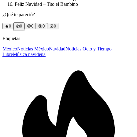
Feliz Navidad – Tito el Bambino
¿Qué te pareció?
🔥
0
👍
0
😲
0
😢
0
😠
0
Etiquetas
México
Noticias México
Navidad
Noticias Ocio y Tiempo
Libre
Música navideña