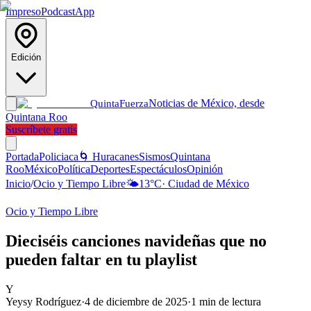
Impreso
Podcast
App
Edición
Noticias de México, desde
Quinta
Fuerza
Quintana Roo
Suscríbete gratis
Portada
Policiaca
🌀 Huracanes
Sismos
Quintana
Roo
México
Política
Deportes
Espectáculos
Opinión
Inicio
/
Ocio y Tiempo Libre
🌤️
13
°C
·
Ciudad de México
Ocio y Tiempo Libre
Dieciséis canciones navideñas que no
pueden faltar en tu playlist
Y
Yeysy Rodríguez
·
4 de diciembre de 2025
·
1
min de lectura