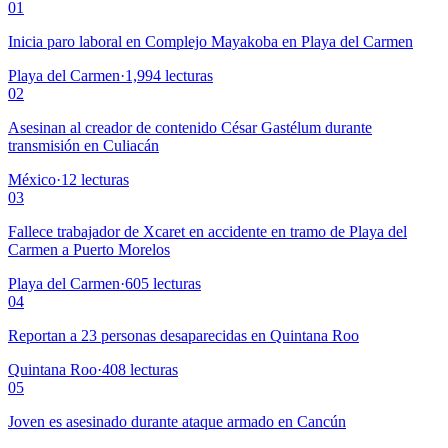
01
Inicia paro laboral en Complejo Mayakoba en Playa del Carmen
Playa del Carmen
·
1,994
lecturas
02
Asesinan al creador de contenido César Gastélum durante
transmisión en Culiacán
México
·
12
lecturas
03
Fallece trabajador de Xcaret en accidente en tramo de Playa del
Carmen a Puerto Morelos
Playa del Carmen
·
605
lecturas
04
Reportan a 23 personas desaparecidas en Quintana Roo
Quintana Roo
·
408
lecturas
05
Joven es asesinado durante ataque armado en Cancún