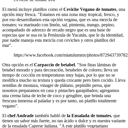
El menú incluye platillos como el
Ceviche Vegano de tomates
, una
opción muy fresca. "Estamos en una zona muy tropical, fresco, y
por eso desarrollamos esta opción vegana, que es una mezcla de
tomates; va marinado con limón, sal, pimienta, mango, pepino,
acompañado de aderezo de recado negro que es una base de
especias que se usa en la Penínzula de Yucatán, que le da identidad,
pue nadie maneja esta mezcla con ceviches y otros platillos del
mar".
https://www.facebook.com/miatulummx/photos/87294373978
Otra opción es el
Carpaccio de betabel
. "Son finas láminas de
betabel morado y para decoración, betabeles de colores; lleva un
tiempo de cocción en temperaturas muy bajas, por lo que no se
modifica mucho su textura y queda crocante pero bien cocido. Lleva
semillas de mostaza, vinagre de plátano, pepinillo persa, que
nosotros preparamos en casa y pistaches garapiñados; agregamos
una crema falsa de leche de coco y gengibre, que brinda una
frescura inmensa al paladar y es por tanto, un platillo totalmente
vegano".
El
chef Andrade
también habló de
la Ensalada de tomates
, que
tienen un sabor más fuerte, no tan ácido o dulce y es nuestra variante
de la ensalada Caprese italiana. "A este platillo vegetariano