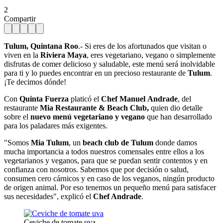
2
Compartir
Tulum, Quintana Roo
.- Si eres de los afortunados que visitan o
viven en la
Riviera Maya
, eres vegetariano, vegano o simplemente
disfrutas de comer delicioso y saludable, este menú será inolvidable
para ti y lo puedes encontrar en un precioso restaurante de
Tulum
.
¡Te decimos dónde!
Con
Quinta Fuerza
platicó el
Chef
Manuel
Andrade
, del
restaurante
Mia Restaurante & Beach Club,
quien dio detalle
sobre el
nuevo menú vegetariano y vegano
que han desarrollado
para los paladares más exigentes.
"Somos
Mia Tulum
, un
beach club de Tulum
donde damos
mucha importancia a todos nuestros comensales entre ellos a los
vegetarianos y veganos, para que se puedan sentir contentos y en
confianza con nosotros. Sabemos que por decisión o salud,
consumen cero cárnicos y en caso de los veganos, ningún producto
de origen animal. Por eso tenemos un pequeño menú para satisfacer
sus necesidades", explicó el
Chef Andrade
.
Ceviche de tomate uva