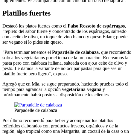
ingredientes. Es acompañado con un chicharrón falso de tapioca".
Platillos fuertes
Destacó los platos fuertes como el
Falso Rossoto de espárragos
,
"repleto del sabor fuerte y concentrado de los espárragos, salteado
con aceite de olivo, un toque de vino blanco y queso Edam; puede
ser vegano si lo pides sin queso.
"Para terminar tenemos el
Papardelle de calabaza
, que recomiendo
solo a los vegetarianos por el tema de la preparación. Recreamos la
pasta pero con calabaza italiana, salteada con ajo,a ceite de olivo y
pesto. Le damos la variante de no ocupar pastas para que sea un
platillo fuerte pero ligero", expuso.
Agregó que en Mía, se sigue preparando, haciendo pruebas todo el
tiempo para agrandar la opción
vegetariana-vegana
y
próximamente habrá postres a disposición de los clientes.
Parpadelle de calabaza
Por último recomendó para beber y acompañar los platillos
refieridos elaborados con productos frescos, orgánicos y de la
región, algo tropical como una Margarita, un coctail de la casa o un