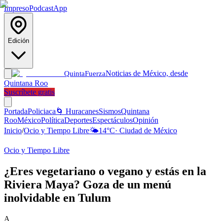
Impreso
Podcast
App
Edición
Noticias de México, desde
Quinta
Fuerza
Quintana Roo
Suscríbete gratis
Portada
Policiaca
🌀 Huracanes
Sismos
Quintana
Roo
México
Política
Deportes
Espectáculos
Opinión
Inicio
/
Ocio y Tiempo Libre
🌤️
14
°C
·
Ciudad de México
Ocio y Tiempo Libre
¿Eres vegetariano o vegano y estás en la
Riviera Maya? Goza de un menú
inolvidable en Tulum
A