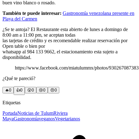
buen vino blanco o rosado.
También te puede interesar:
Gastronomía venezolana presente en
Playa del Carmen
¿Se te antoja? El Restaurante esta abierto de lunes a domingo de
8:00 am a 11:00 pm, se aceptan todas
las tarjetas de crédito y es recomendable realizar reservación por
Open table o bien por
whatsapp al 984 133 9662, el estacionamiento esta sujeto a
disponibilidad.
https://www.facebook.com/miatulummx/photos/93026708738
¿Qué te pareció?
🔥
0
👍
0
😲
0
😢
0
😠
0
Etiquetas
Portada
Noticias de Tulum
Riviera
Maya
Gastronomía
veganos
Vegetarianos