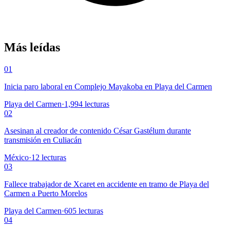
Más leídas
01
Inicia paro laboral en Complejo Mayakoba en Playa del Carmen
Playa del Carmen
·
1,994
lecturas
02
Asesinan al creador de contenido César Gastélum durante
transmisión en Culiacán
México
·
12
lecturas
03
Fallece trabajador de Xcaret en accidente en tramo de Playa del
Carmen a Puerto Morelos
Playa del Carmen
·
605
lecturas
04