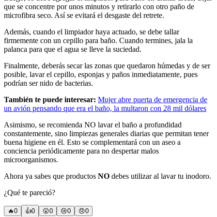
que se concentre por unos minutos y retirarlo con otro paño de
microfibra seco. Así se evitará el desgaste del retrete.
Además, cuando el limpiador haya actuado, se debe tallar
firmemente con un cepillo para baño. Cuando termines, jala la
palanca para que el agua se lleve la suciedad.
Finalmente, deberás secar las zonas que quedaron húmedas y de ser
posible, lavar el cepillo, esponjas y paños inmediatamente, pues
podrían ser nido de bacterias.
También te puede interesar:
Mujer abre puerta de emergencia de
un avión pensando que era el baño, la multaron con 28 mil dólares
Asimismo, se recomienda NO lavar el baño a profundidad
constantemente, sino limpiezas generales diarias que permitan tener
buena higiene en él. Esto se complementará con un aseo a
conciencia periódicamente para no despertar malos
microorganismos.
Ahora ya sabes que productos
NO
debes utilizar al lavar tu inodoro.
¿Qué te pareció?
🔥
0
👍
0
😲
0
😢
0
😠
0