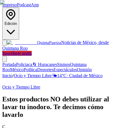
Impreso
Podcast
App
Edición
Noticias de México, desde
Quinta
Fuerza
Quintana Roo
Suscríbete gratis
Portada
Policiaca
🌀 Huracanes
Sismos
Quintana
Roo
México
Política
Deportes
Espectáculos
Opinión
Inicio
/
Ocio y Tiempo Libre
🌤️
14
°C
·
Ciudad de México
Ocio y Tiempo Libre
Estos productos NO debes utilizar al
lavar tu inodoro. Te decimos cómo
lavarlo
C