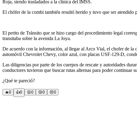
Roja, siendo trasladados a la clínica del IMSS.
El chófer de la combi también resultó herido y tuvo que ser atendido po
El perito de Tránsito que se hizo cargo del procedimiento legal corr
transitaba sobre la avenida La Joya.
De acuerdo con la información, al llegar al Arco Vial, el chofer de la c
automóvil Chevrolet Chevy, color azul, con placas USF-129-D, conduc
Las diligencias por parte de los cuerpos de rescate y autoridades durar
conductores tuvieron que buscar rutas alternas para poder continuar su
¿Qué te pareció?
🔥
0
👍
0
😲
0
😢
0
😠
0