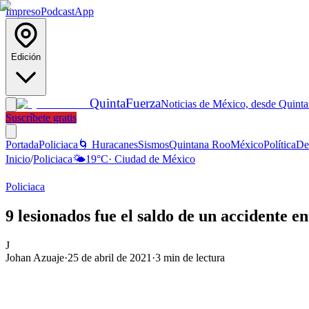
Impreso
Podcast
App
Edición
Quinta
Fuerza
Noticias de México, desde Quint
Suscríbete gratis
Portada
Policiaca
🌀 Huracanes
Sismos
Quintana Roo
México
Política
De
Inicio
/
Policiaca
🌤️
19
°C
·
Ciudad de México
Policiaca
9 lesionados fue el saldo de un accidente e
J
Johan Azuaje
·
25 de abril de 2021
·
3
min de lectura