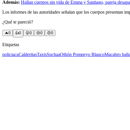
Además:
Hallan cuerpos sin vida de Emma y Santiago, pareja desapa
Los informes de las autoridades señalan que los cuerpos presentan imp
¿Qué te pareció?
🔥
0
👍
0
😲
0
😢
0
😠
0
Etiquetas
policiaca
Calderitas
Taxis
Suchaa
Othón Pompeyo Blanco
Macabro hall