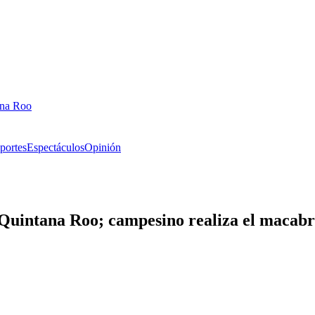
ana Roo
portes
Espectáculos
Opinión
 Quintana Roo; campesino realiza el macabr