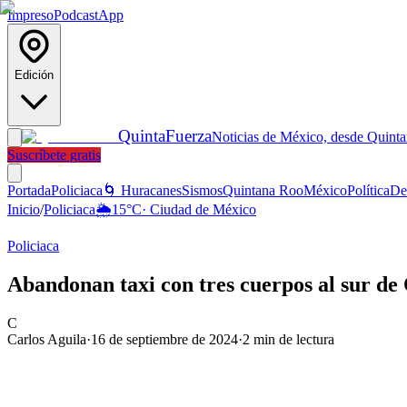
Impreso
Podcast
App
Edición
Quinta
Fuerza
Noticias de México, desde Quint
Suscríbete gratis
Portada
Policiaca
🌀 Huracanes
Sismos
Quintana Roo
México
Política
De
Inicio
/
Policiaca
🌦️
15
°C
·
Ciudad de México
Policiaca
Abandonan taxi con tres cuerpos al sur de
C
Carlos Aguila
·
16 de septiembre de 2024
·
2
min de lectura