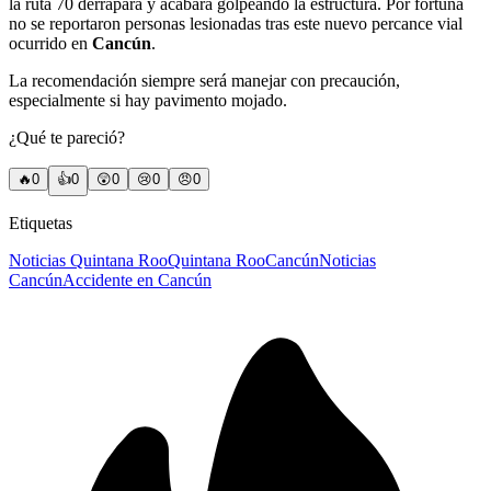
la ruta 70 derrapara y acabara golpeando la estructura. Por fortuna
no se reportaron personas lesionadas tras este nuevo percance vial
ocurrido en
Cancún
.
La recomendación siempre será manejar con precaución,
especialmente si hay pavimento mojado.
¿Qué te pareció?
🔥
0
👍
0
😲
0
😢
0
😠
0
Etiquetas
Noticias Quintana Roo
Quintana Roo
Cancún
Noticias
Cancún
Accidente en Cancún