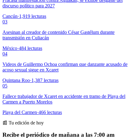
Fracasa manifestación contra Aguakan; se exhibe desgaste del
discurso político para 2027
Cancún
·
1,919
lecturas
03
Asesinan al creador de contenido César Gastélum durante
transmisión en Culiacán
México
·
484
lecturas
04
Videos de Guillermo Ochoa confirman que danzante acusado de
acoso sexual sigue en Xcaret
Quintana Roo
·
1,387
lecturas
05
Fallece trabajador de Xcaret en accidente en tramo de Playa del
Carmen a Puerto Morelos
Playa del Carmen
·
466
lecturas
📰 Tu edición de hoy
Recibe el periódico de mañana a las 7:00 am