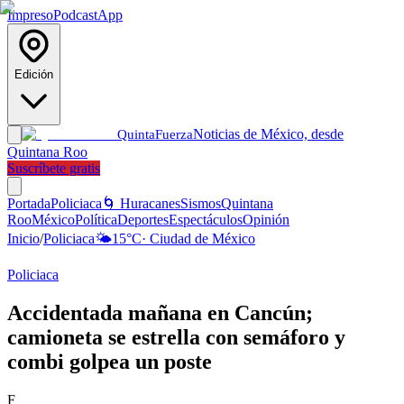
Impreso
Podcast
App
Edición
Noticias de México, desde
Quinta
Fuerza
Quintana Roo
Suscríbete gratis
Portada
Policiaca
🌀 Huracanes
Sismos
Quintana
Roo
México
Política
Deportes
Espectáculos
Opinión
Inicio
/
Policiaca
🌤️
15
°C
·
Ciudad de México
Policiaca
Accidentada mañana en Cancún;
camioneta se estrella con semáforo y
combi golpea un poste
F