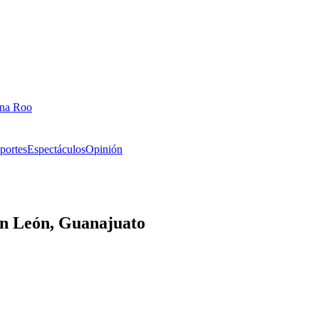
ana Roo
portes
Espectáculos
Opinión
en León, Guanajuato