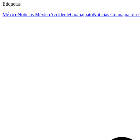
Etiquetas
México
Noticias México
Accidente
Guanajuato
Noticias Guanajuato
Le