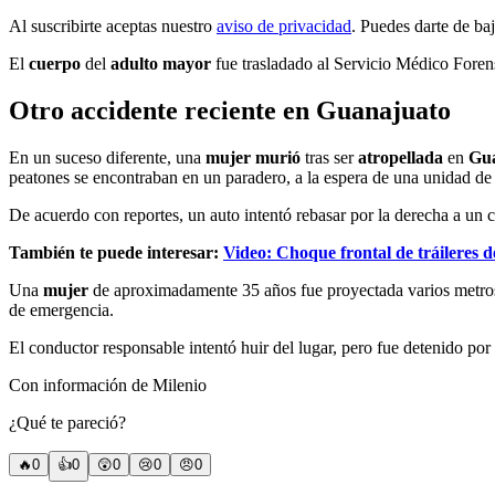
Al suscribirte aceptas nuestro
aviso de privacidad
. Puedes darte de ba
El
cuerpo
del
adulto mayor
fue trasladado al Servicio Médico Forens
Otro accidente reciente en Guanajuato
En un suceso diferente, una
mujer murió
tras ser
atropellada
en
Gu
peatones se encontraban en un paradero, a la espera de una unidad de 
De acuerdo con reportes, un auto intentó rebasar por la derecha a un 
También te puede interesar:
Video: Choque frontal de tráileres 
Una
mujer
de aproximadamente 35 años fue proyectada varios metros 
de emergencia.
El conductor responsable intentó huir del lugar, pero fue detenido por 
Con información de Milenio
¿Qué te pareció?
🔥
0
👍
0
😲
0
😢
0
😠
0