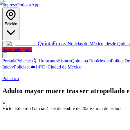
Impreso
Podcast
App
Edición
Quinta
Fuerza
Noticias de México, desde Quint
Suscríbete gratis
Portada
Policiaca
🌀 Huracanes
Sismos
Quintana Roo
México
Política
De
Inicio
/
Policiaca
☁️
14
°C
·
Ciudad de México
Policiaca
Adulto mayor muere tras ser atropellado 
V
Víctor Eduardo García
·
21 de diciembre de 2025
·
3
min de lectura