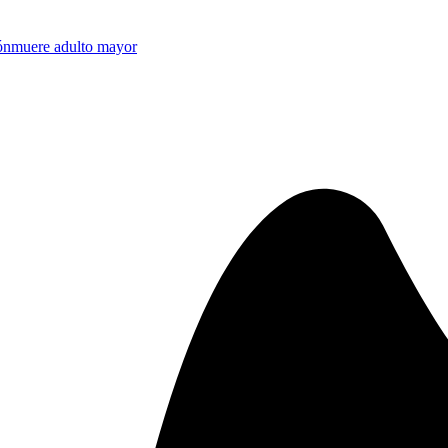
ón
muere adulto mayor