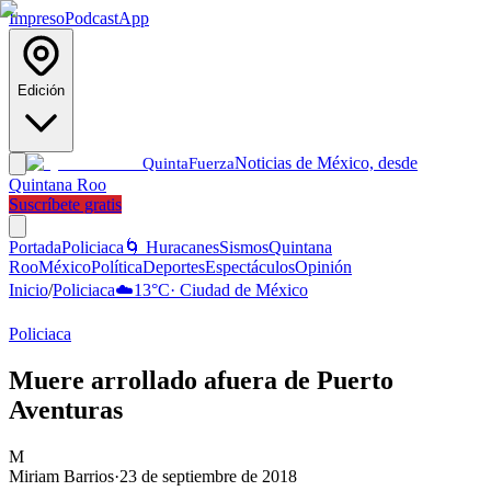
Impreso
Podcast
App
Edición
Noticias de México, desde
Quinta
Fuerza
Quintana Roo
Suscríbete gratis
Portada
Policiaca
🌀 Huracanes
Sismos
Quintana
Roo
México
Política
Deportes
Espectáculos
Opinión
Inicio
/
Policiaca
☁️
13
°C
·
Ciudad de México
Policiaca
Muere arrollado afuera de Puerto
Aventuras
M
Miriam Barrios
·
23 de septiembre de 2018