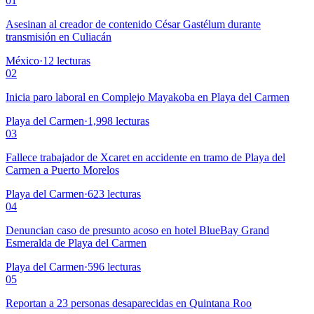
01
Asesinan al creador de contenido César Gastélum durante
transmisión en Culiacán
México
·
12
lecturas
02
Inicia paro laboral en Complejo Mayakoba en Playa del Carmen
Playa del Carmen
·
1,998
lecturas
03
Fallece trabajador de Xcaret en accidente en tramo de Playa del
Carmen a Puerto Morelos
Playa del Carmen
·
623
lecturas
04
Denuncian caso de presunto acoso en hotel BlueBay Grand
Esmeralda de Playa del Carmen
Playa del Carmen
·
596
lecturas
05
Reportan a 23 personas desaparecidas en Quintana Roo