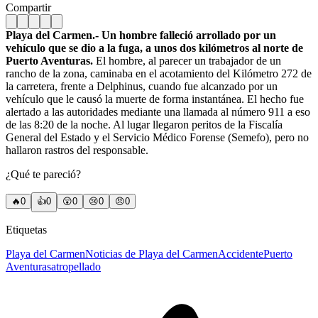
Compartir
Playa del Carmen.- Un hombre falleció arrollado por un
vehículo que se dio a la fuga, a unos dos kilómetros al norte de
Puerto Aventuras.
El hombre, al parecer un trabajador de un
rancho de la zona, caminaba en el acotamiento del Kilómetro 272 de
la carretera, frente a Delphinus, cuando fue alcanzado por un
vehículo que le causó la muerte de forma instantánea. El hecho fue
alertado a las autoridades mediante una llamada al número 911 a eso
de las 8:20 de la noche. Al lugar llegaron peritos de la Fiscalía
General del Estado y el Servicio Médico Forense (Semefo), pero no
hallaron rastros del responsable.
¿Qué te pareció?
🔥
0
👍
0
😲
0
😢
0
😠
0
Etiquetas
Playa del Carmen
Noticias de Playa del Carmen
Accidente
Puerto
Aventuras
atropellado