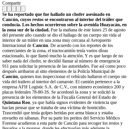
Compartir
Se ha reportado que fue hallado un chofer asesinado en
Cancún, cuyos restos se encontraron al interior del tráiler que
conducía. Los hechos ocurrieron sobre la avenida Huayacán, en
la zona sur de la ciudad.
Fue la mañana de este lunes 25 de agosto
del presente año cuando se dio el hallago de un cuerpo sin vida al
interior de un tráiler en una zona muy cercana al Aeropuerto
Internacional de
Cancún
. De acuerdo con los reportes de los
comerciantes de la zona, el tractocamión tenía varios díoas
estacionado, lo que llamó mucho la atención. Y es que luego de no
saber nada del chofer, se decidió llamar al número de emergencia
911 para solicitar la presencia de las autoridades. Fue así como poco
después arribaron al sitio elementos de la Policía Municipal de
Cancún
, quienes tras inspeccionar el vehículo hallaron el cuerpo sin
vida del trailero al interior del camarote. El camión pertenece a la
empresa AFH Logistic S.A. de C.V., con número económico 200 y
placas federales 78-80-3S. Se acordonó la zona y se solicitó la
presencia de los elementos de la Fiscalía General del Estado de
Quintana Roo
, ya que había signos evidentes de violencia que
hacían pensar que se trataba de una víctima de homicidio.
Trascendió que tenía golpes heridas por arma blanca y estaba
envuelto en sábanas. Por su parte los peritos del Servicio Médico
Forense acudieron a esta parte de Cancún para recoger los restos y
llevarlos a la morgue, donde les efectuarían más adelante la