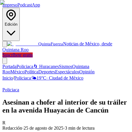
Impreso
Podcast
App
Edición
Noticias de México, desde
Quinta
Fuerza
Quintana Roo
Suscríbete gratis
Portada
Policiaca
🌀 Huracanes
Sismos
Quintana
Roo
México
Política
Deportes
Espectáculos
Opinión
Inicio
/
Policiaca
🌤️
19
°C
·
Ciudad de México
Policiaca
Asesinan a chofer al interior de su tráiler
en la avenida Huayacán de Cancún
R
Redacción
·
25 de agosto de 2025
·
3
min de lectura