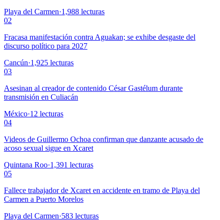
Playa del Carmen
·
1,988
lecturas
02
Fracasa manifestación contra Aguakan; se exhibe desgaste del
discurso político para 2027
Cancún
·
1,925
lecturas
03
Asesinan al creador de contenido César Gastélum durante
transmisión en Culiacán
México
·
12
lecturas
04
Videos de Guillermo Ochoa confirman que danzante acusado de
acoso sexual sigue en Xcaret
Quintana Roo
·
1,391
lecturas
05
Fallece trabajador de Xcaret en accidente en tramo de Playa del
Carmen a Puerto Morelos
Playa del Carmen
·
583
lecturas