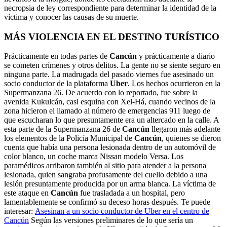
necropsia de ley correspondiente para determinar la identidad de la
víctima y conocer las causas de su muerte.
MÁS VIOLENCIA EN EL DESTINO TURÍSTICO
Prácticamente en todas partes de
Cancún
y prácticamente a diario
se cometen crímenes y otros delitos. La gente no se siente seguro en
ninguna parte. La madrugada del pasado viernes fue asesinado un
socio conductor de la plataforma
Uber
. Los hechos ocurrieron en la
Supermanzana 26. De acuerdo con lo reportado, fue sobre la
avenida Kukulcán, casi esquina con Xel-Há, cuando vecinos de la
zona hicieron el llamado al número de emergencias 911 luego de
que escucharan lo que presuntamente era un altercado en la calle. A
esta parte de la Supermanzana 26 de
Cancún
llegaron más adelante
los elementos de la Policía Municipal de
Cancún
, quienes se dieron
cuenta que había una persona lesionada dentro de un automóvil de
color blanco, un coche marca Nissan modelo Versa. Los
paramédicos arribaron también al sitio para atender a la persona
lesionada, quien sangraba profusamente del cuello debido a una
lesión presuntamente producida por un arma blanca. La víctima de
este ataque en
Cancún
fue trasladada a un hospital, pero
lamentablemente se confirmó su deceso horas después. Te puede
interesar:
Asesinan a un socio conductor de Uber en el centro de
Cancún
Según las versiones preliminares de lo que sería un