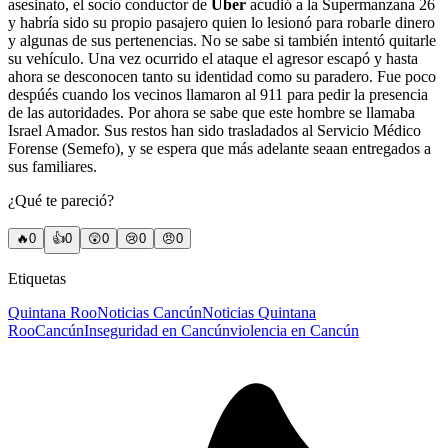
asesinato, el socio conductor de
Uber
acudió a la Supermanzana 26
y habría sido su propio pasajero quien lo lesionó para robarle dinero
y algunas de sus pertenencias. No se sabe si también intentó quitarle
su vehículo. Una vez ocurrido el ataque el agresor escapó y hasta
ahora se desconocen tanto su identidad como su paradero. Fue poco
despúés cuando los vecinos llamaron al 911 para pedir la presencia
de las autoridades. Por ahora se sabe que este hombre se llamaba
Israel Amador. Sus restos han sido trasladados al Servicio Médico
Forense
(
Semefo), y se espera que más adelante seaan entregados a
sus familiares.
¿Qué te pareció?
🔥
0
👍
0
😲
0
😢
0
😠
0
Etiquetas
Quintana Roo
Noticias Cancún
Noticias Quintana
Roo
Cancún
Inseguridad en Cancún
violencia en Cancún