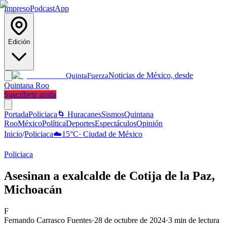
Impreso
Podcast
App
Edición
Noticias de México, desde
Quinta
Fuerza
Quintana Roo
Suscríbete gratis
Portada
Policiaca
🌀 Huracanes
Sismos
Quintana
Roo
México
Política
Deportes
Espectáculos
Opinión
Inicio
/
Policiaca
☁️
15
°C
·
Ciudad de México
Policiaca
Asesinan a exalcalde de Cotija de la Paz,
Michoacán
F
Fernando Carrasco Fuentes
·
28 de octubre de 2024
·
3
min de lectura