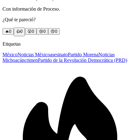
Con información de Proceso.
¿Qué te pareció?
🔥
0
👍
0
😲
0
😢
0
😠
0
Etiquetas
México
Noticias México
asesinato
Partido Morena
Noticias
Michoacán
crimen
Partido de la Revolución Democrática (PRD)