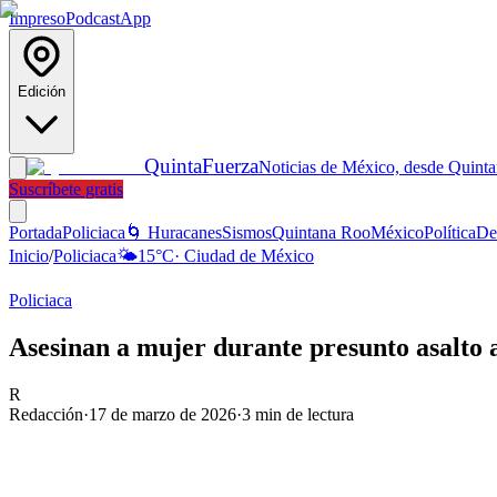
Impreso
Podcast
App
Edición
Quinta
Fuerza
Noticias de México, desde Quint
Suscríbete gratis
Portada
Policiaca
🌀 Huracanes
Sismos
Quintana Roo
México
Política
De
Inicio
/
Policiaca
🌤️
15
°C
·
Ciudad de México
Policiaca
Asesinan a mujer durante presunto asalto 
R
Redacción
·
17 de marzo de 2026
·
3
min de lectura