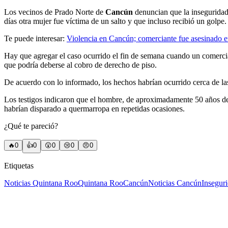
Los vecinos de Prado Norte de
Cancún
denuncian que la inseguridad 
días otra mujer fue víctima de un salto y que incluso recibió un golpe.
Te puede interesar:
Violencia en Cancún; comerciante fue asesinado 
Hay que agregar el caso ocurrido el fin de semana cuando un comerci
que podría deberse al cobro de derecho de piso.
De acuerdo con lo informado, los hechos habrían ocurrido cerca de l
Los testigos indicaron que el hombre, de aproximadamente 50 años de 
habrían disparado a quermarropa en repetidas ocasiones.
¿Qué te pareció?
🔥
0
👍
0
😲
0
😢
0
😠
0
Etiquetas
Noticias Quintana Roo
Quintana Roo
Cancún
Noticias Cancún
Insegur