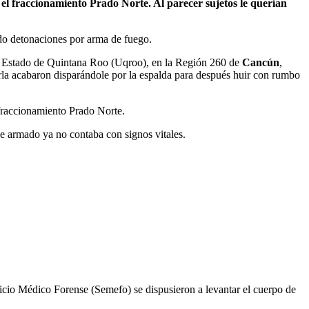
l fraccionamiento Prado Norte. Al parecer sujetos le querían
do detonaciones por arma de fuego.
l Estado de Quintana Roo (Uqroo), en la Región 260 de
Cancún
,
tarla acabaron disparándole por la espalda para después huir con rumbo
 fraccionamiento Prado Norte.
ue armado ya no contaba con signos vitales.
rvicio Médico Forense (Semefo) se dispusieron a levantar el cuerpo de