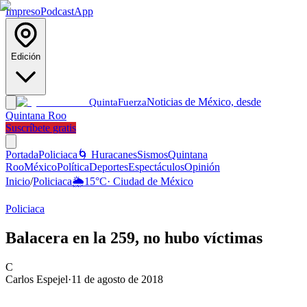
Impreso
Podcast
App
Edición
Noticias de México, desde
Quinta
Fuerza
Quintana Roo
Suscríbete gratis
Portada
Policiaca
🌀 Huracanes
Sismos
Quintana
Roo
México
Política
Deportes
Espectáculos
Opinión
Inicio
/
Policiaca
🌦️
15
°C
·
Ciudad de México
Policiaca
Balacera en la 259, no hubo víctimas
C
Carlos Espejel
·
11 de agosto de 2018