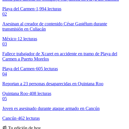
Playa del Carmen
·
1,994
lecturas
02
Asesinan al creador de contenido César Gastélum durante
transmisión en Culiacán
México
·
12
lecturas
03
Fallece trabajador de Xcaret en accidente en tramo de Playa del
Carmen a Puerto Morelos
Playa del Carmen
·
605
lecturas
04
Reportan a 23 personas desaparecidas en Quintana Roo
Quintana Roo
·
408
lecturas
05
Joven es asesinado durante ataque armado en Cancún
Cancún
·
462
lecturas
📰 Tu edición de hoy