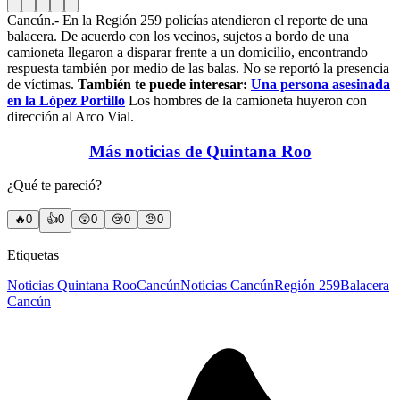
Cancún.- En la Región 259 policías atendieron el reporte de una
balacera. De acuerdo con los vecinos, sujetos a bordo de una
camioneta llegaron a disparar frente a un domicilio, encontrando
respuesta también por medio de las balas. No se reportó la presencia
de víctimas.
También te puede interesar:
Una persona asesinada
en la López Portillo
Los hombres de la camioneta huyeron con
dirección al Arco Vial.
Más noticias de Quintana Roo
¿Qué te pareció?
🔥
0
👍
0
😲
0
😢
0
😠
0
Etiquetas
Noticias Quintana Roo
Cancún
Noticias Cancún
Región 259
Balacera
Cancún