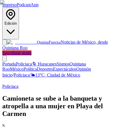
Impreso
Podcast
App
Edición
Noticias de México, desde
Quinta
Fuerza
Quintana Roo
Suscríbete gratis
Portada
Policiaca
🌀 Huracanes
Sismos
Quintana
Roo
México
Política
Deportes
Espectáculos
Opinión
Inicio
/
Policiaca
🌤️
13
°C
·
Ciudad de México
Policiaca
Camioneta se sube a la banqueta y
atropella a una mujer en Playa del
Carmen
S