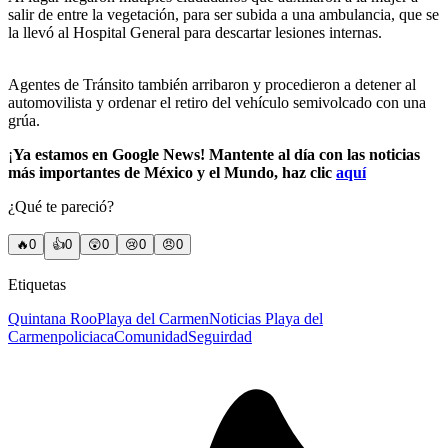
salir de entre la vegetación, para ser subida a una ambulancia, que se
la llevó al Hospital General para descartar lesiones internas.
Agentes de Tránsito también arribaron y procedieron a detener al
automovilista y ordenar el retiro del vehículo semivolcado con una
grúa.
¡
Ya estamos en Google News! Mantente al día con las noticias
más importantes de México y el Mundo, haz clic
aquí
¿Qué te pareció?
🔥
0
👍
0
😲
0
😢
0
😠
0
Etiquetas
Quintana Roo
Playa del Carmen
Noticias Playa del
Carmen
policiaca
Comunidad
Seguirdad