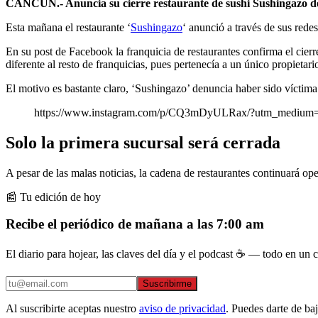
CANCÚN.- Anuncia su cierre restaurante de sushi Sushingazo deb
Esta mañana el restaurante ‘
Sushingazo
‘ anunció a través de sus rede
En su post de Facebook la franquicia de restaurantes confirma el cier
diferente al resto de franquicias, pues pertenecía a un único propietari
El motivo es bastante claro, ‘Sushingazo’ denuncia haber sido víctima
https://www.instagram.com/p/CQ3mDyULRax/?utm_medium=
Solo la primera sucursal será cerrada
A pesar de las malas noticias, la cadena de restaurantes continuará o
📰 Tu edición de hoy
Recibe el periódico de mañana a las 7:00 am
El diario para hojear, las claves del día y el podcast ☕ — todo en un co
Suscribirme
Al suscribirte aceptas nuestro
aviso de privacidad
. Puedes darte de ba