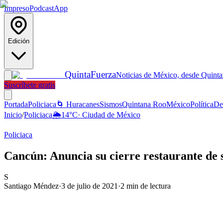
Impreso
Podcast
App
Edición
Quinta
Fuerza
Noticias de México, desde Quint
Suscríbete gratis
Portada
Policiaca
🌀 Huracanes
Sismos
Quintana Roo
México
Política
De
Inicio
/
Policiaca
🌦️
14
°C
·
Ciudad de México
Policiaca
Cancún: Anuncia su cierre restaurante de s
S
Santiago Méndez
·
3 de julio de 2021
·
2
min de lectura