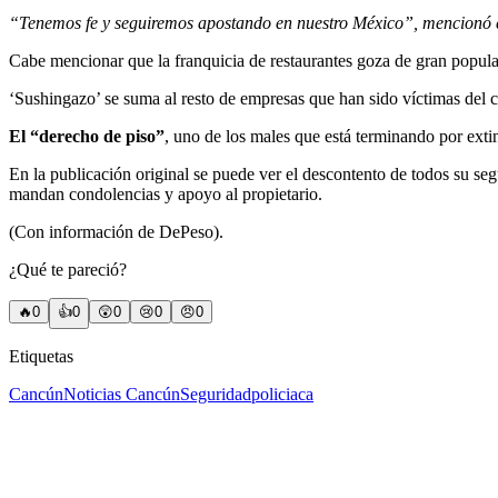
“Tenemos fe y seguiremos apostando en nuestro México”, mencionó 
Cabe mencionar que la franquicia de restaurantes goza de gran popula
‘Sushingazo’ se suma al resto de empresas que han sido víctimas del
El “derecho de piso”
, uno de los males que está terminando por exti
En la publicación original se puede ver el descontento de todos su se
mandan condolencias y apoyo al propietario.
(Con información de DePeso).
¿Qué te pareció?
🔥
0
👍
0
😲
0
😢
0
😠
0
Etiquetas
Cancún
Noticias Cancún
Seguridad
policiaca