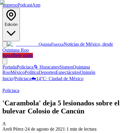
Impreso
Podcast
App
Edición
Noticias de México, desde
Quinta
Fuerza
Quintana Roo
Suscríbete gratis
Portada
Policiaca
🌀 Huracanes
Sismos
Quintana
Roo
México
Política
Deportes
Espectáculos
Opinión
Inicio
/
Policiaca
☁️
14
°C
·
Ciudad de México
Policiaca
'Carambola' deja 5 lesionados sobre el
bulevar Colosio de Cancún
A
Areli Pérez
·
24 de agosto de 2021
·
1
min de lectura