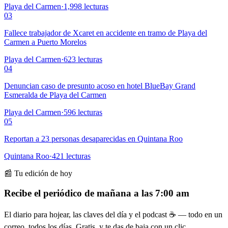
Playa del Carmen
·
1,998
lecturas
03
Fallece trabajador de Xcaret en accidente en tramo de Playa del
Carmen a Puerto Morelos
Playa del Carmen
·
623
lecturas
04
Denuncian caso de presunto acoso en hotel BlueBay Grand
Esmeralda de Playa del Carmen
Playa del Carmen
·
596
lecturas
05
Reportan a 23 personas desaparecidas en Quintana Roo
Quintana Roo
·
421
lecturas
📰 Tu edición de hoy
Recibe el periódico de mañana a las 7:00 am
El diario para hojear, las claves del día y el podcast ☕ — todo en un
correo, todos los días. Gratis, y te das de baja con un clic.