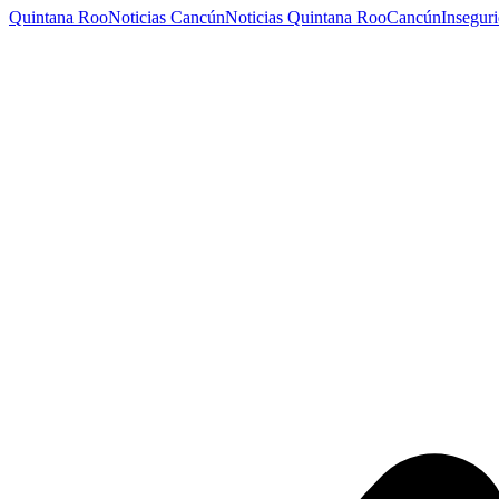
Quintana Roo
Noticias Cancún
Noticias Quintana Roo
Cancún
Insegur