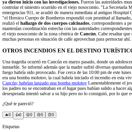
ya dieron inicio con las investigaciones.
Fueron las autoridades muni
controlar el siniestro ocurrido en el viejo nosocomio. "La Secretaría
emergencias 911, se acudió de manera inmediata al antiguo Hospital
"el Heroico Cuerpo de Bomberos respondió con prontitud al llamado, en
realizó el
hallazgo de dos cuerpos calcinados
, correspondientes a p
mantenían coordinación estrecha con las autoridades correspondientes,
el viejo nosocomio de la zona céntrica de
Cancún
. Cabe resaltar que
muchas personas en situación de calle aprovechan para pernoctar ahí.
OTROS INCENDIOS EN EL DESTINO TURÍSTIC
Una tragedia ocurrió en Cancún en marzo pasado, donde un adolescen
inmueble. Se informó además que la madre sufrió diversas quemaduras 
fuego habría sido provocado. Fue cerca de las 10:00 pm de este lunes 
era una bomba molotov, la cual habría iniciado el incendio en esta vi
Cancún; habrían lanzado una bomba molotov
Lamentablemente el jove
los padres no se encontraban en el lugar pues habían salido a hacer a
desesperada intentó salvar a su hijo pero no lo consiguió, por lo que 
¿Qué te pareció?
🔥
0
👍
0
😲
0
😢
0
😠
0
Etiquetas