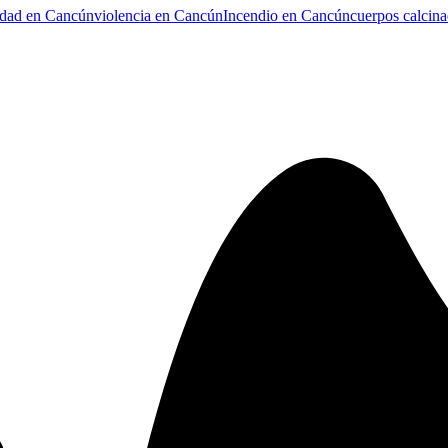
idad en Cancún
violencia en Cancún
Incendio en Cancún
cuerpos calcin