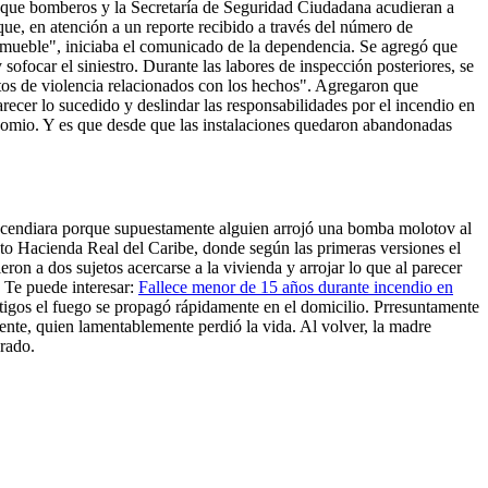
e que bomberos y la Secretaría de Seguridad Ciudadana acudieran a
ue, en atención a un reporte recibido a través del número de
 inmueble", iniciaba el comunicado de la dependencia. Se agregó que
focar el siniestro. Durante las labores de inspección posteriores, se
ctos de violencia relacionados con los hechos". Agregaron que
recer lo sucedido y deslindar las responsabilidades por el incendio en
socomio. Y es que desde que las instalaciones quedaron abandonadas
ncendiara porque supuestamente alguien arrojó una bomba molotov al
to Hacienda Real del Caribe, donde según las primeras versiones el
on a dos sujetos acercarse a la vivienda y arrojar lo que al parecer
 Te puede interesar:
Fallece menor de 15 años durante incendio en
tigos el fuego se propagó rápidamente en el domicilio. Prresuntamente
ente, quien lamentablemente perdió la vida. Al volver, la madre
rado.