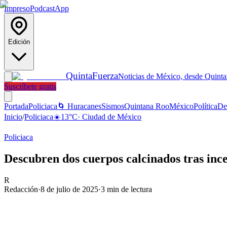
Impreso
Podcast
App
Edición
Quinta
Fuerza
Noticias de México, desde Quint
Suscríbete gratis
Portada
Policiaca
🌀 Huracanes
Sismos
Quintana Roo
México
Política
De
Inicio
/
Policiaca
☀️
13
°C
·
Ciudad de México
Policiaca
Descubren dos cuerpos calcinados tras inc
R
Redacción
·
8 de julio de 2025
·
3
min de lectura