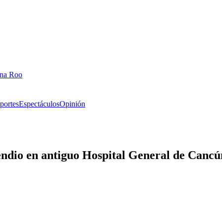
ana Roo
portes
Espectáculos
Opinión
endio en antiguo Hospital General de Cancú