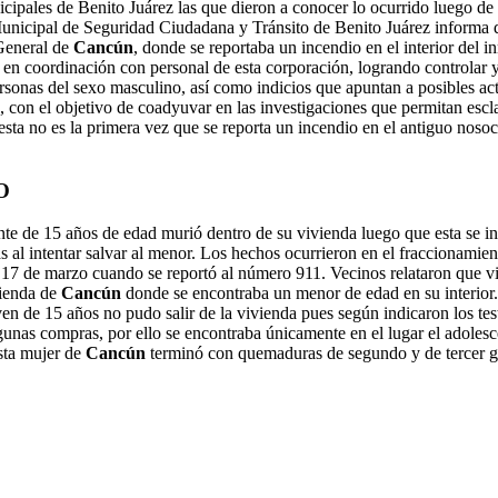
cipales de Benito Juárez las que dieron a conocer lo ocurrido luego d
 Municipal de Seguridad Ciudadana y Tránsito de Benito Juárez informa q
 General de
Cancún
, donde se reportaba un incendio en el interior del
 coordinación con personal de esta corporación, logrando controlar y so
ersonas del sexo masculino, así como indicios que apuntan a posibles a
 con el objetivo de coadyuvar en las investigaciones que permitan escla
 esta no es la primera vez que se reporta un incendio en el antiguo no
O
te de 15 años de edad murió dentro de su vivienda luego que esta se i
al intentar salvar al menor. Los hechos ocurrieron en el fraccionamien
17 de marzo cuando se reportó al número 911. Vecinos relataron que vier
vienda de
Cancún
donde se encontraba un menor de edad en su interior.
n de 15 años no pudo salir de la vivienda pues según indicaron los tes
lgunas compras, por ello se encontraba únicamente en el lugar el adolesc
esta mujer de
Cancún
terminó con quemaduras de segundo y de tercer g