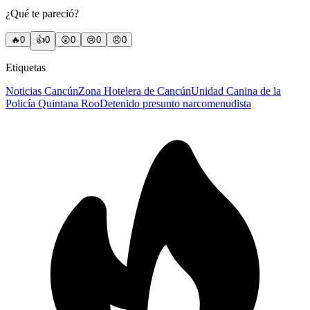
¿Qué te pareció?
🔥
0
👍
0
😲
0
😢
0
😠
0
Etiquetas
Noticias Cancún
Zona Hotelera de Cancún
Unidad Canina de la
Policía Quintana Roo
Detenido presunto narcomenudista