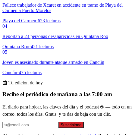
Fallece trabajador de Xcaret en accidente en tramo de Playa del
Carmen a Puerto Morelos
Playa del Carmen
·
623
lecturas
04
Reportan a 23 personas desaparecidas en Quintana Roo
Quintana Roo
·
421
lecturas
05
Joven es asesinado durante ataque armado en Cancún
Cancún
·
475
lecturas
📰 Tu edición de hoy
Recibe el periódico de mañana a las 7:00 am
El diario para hojear, las claves del día y el podcast ☕ — todo en un
correo, todos los días. Gratis, y te das de baja con un clic.
Suscribirme