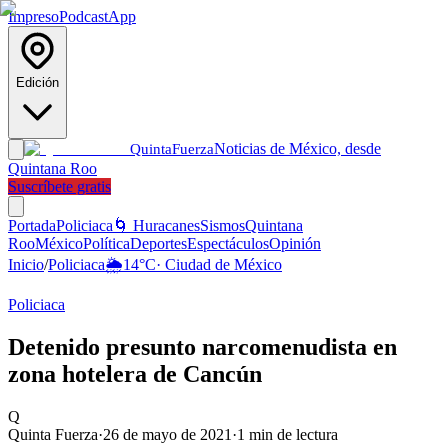
Impreso
Podcast
App
Edición
Noticias de México, desde
Quinta
Fuerza
Quintana Roo
Suscríbete gratis
Portada
Policiaca
🌀 Huracanes
Sismos
Quintana
Roo
México
Política
Deportes
Espectáculos
Opinión
Inicio
/
Policiaca
🌦️
14
°C
·
Ciudad de México
Policiaca
Detenido presunto narcomenudista en
zona hotelera de Cancún
Q
Quinta Fuerza
·
26 de mayo de 2021
·
1
min de lectura