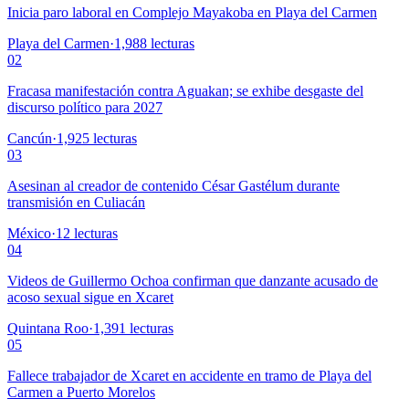
Inicia paro laboral en Complejo Mayakoba en Playa del Carmen
Playa del Carmen
·
1,988
lecturas
02
Fracasa manifestación contra Aguakan; se exhibe desgaste del
discurso político para 2027
Cancún
·
1,925
lecturas
03
Asesinan al creador de contenido César Gastélum durante
transmisión en Culiacán
México
·
12
lecturas
04
Videos de Guillermo Ochoa confirman que danzante acusado de
acoso sexual sigue en Xcaret
Quintana Roo
·
1,391
lecturas
05
Fallece trabajador de Xcaret en accidente en tramo de Playa del
Carmen a Puerto Morelos