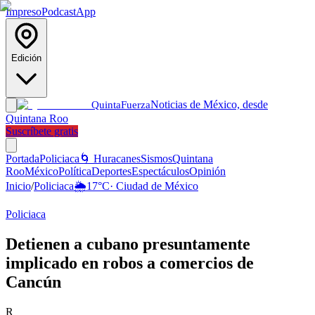
Impreso
Podcast
App
Edición
Noticias de México, desde
Quinta
Fuerza
Quintana Roo
Suscríbete gratis
Portada
Policiaca
🌀 Huracanes
Sismos
Quintana
Roo
México
Política
Deportes
Espectáculos
Opinión
Inicio
/
Policiaca
🌦️
17
°C
·
Ciudad de México
Policiaca
Detienen a cubano presuntamente
implicado en robos a comercios de
Cancún
R