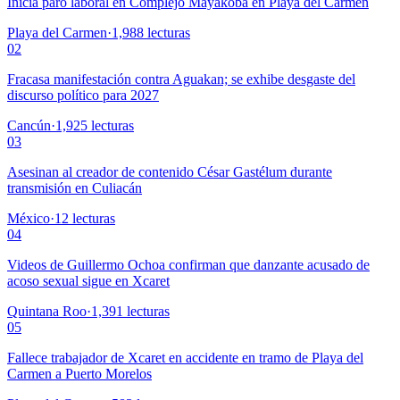
Inicia paro laboral en Complejo Mayakoba en Playa del Carmen
Playa del Carmen
·
1,988
lecturas
02
Fracasa manifestación contra Aguakan; se exhibe desgaste del
discurso político para 2027
Cancún
·
1,925
lecturas
03
Asesinan al creador de contenido César Gastélum durante
transmisión en Culiacán
México
·
12
lecturas
04
Videos de Guillermo Ochoa confirman que danzante acusado de
acoso sexual sigue en Xcaret
Quintana Roo
·
1,391
lecturas
05
Fallece trabajador de Xcaret en accidente en tramo de Playa del
Carmen a Puerto Morelos