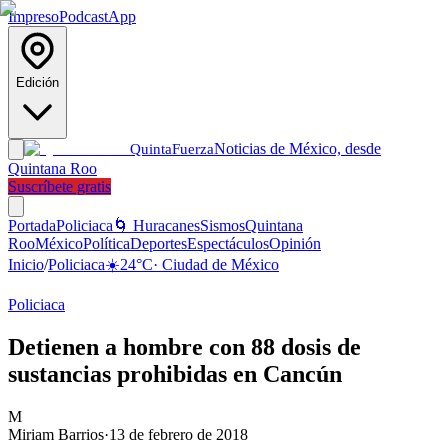
Impreso
Podcast
App
Edición
Noticias de México, desde
Quinta
Fuerza
Quintana Roo
Suscríbete gratis
Portada
Policiaca
🌀 Huracanes
Sismos
Quintana
Roo
México
Política
Deportes
Espectáculos
Opinión
Inicio
/
Policiaca
☀️
24
°C
·
Ciudad de México
Policiaca
Detienen a hombre con 88 dosis de
sustancias prohibidas en Cancún
M
Miriam Barrios
·
13 de febrero de 2018