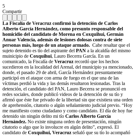
5
Compartir
La Fiscalía de Veracruz confirmó la detención de Carlos
Alberto García Hernández, como presunto responsable del
homicidio del candidato de Morena en Coxquihui, Germán
Anuar Valencia, además de lesiones dolosas contra de siete
personas más, luego de un ataque armado.
Cabe resaltar que el
sujeto detenido es tío del aspirante del
PAN
a la alcaldía del mismo
muinicipio de
Coxquihui
, Lauro Becerra García. En un
comunicado, la Fiscalía de
Veracruz
recordó que los hechos
sucedieron en la localidad del Arenal, del municipio ya mencionado,
donde, el pasado 29 de abril, García Hernández presuntamente
participó en el ataque con arma de fuego en el que una de las
víctimas perdió la vida y las demás resultaron lesionadas. Tras la
detención, el candidato del PAN, Lauro Becerra se pronunció en
redes sociales, donde publicó videos de la detención de su tío y
afirmó que éste fue privado de la libertad sin que existiera una orden
de aprehensión, citatorio o algún señalamiento judicial previo. “Hoy
me manifiesto como ciudadano y como candidato. El día de hoy fue
detenido sin ningún delito mi tío
Carlos Alberto García
Hernández.
No existe ninguna orden de presentación, ningún
citatorio o algo que lo involucre en algún delito”, expresó. El
candidato de
Coxquihui, Veracruz
señaló que su tío lo acompañó