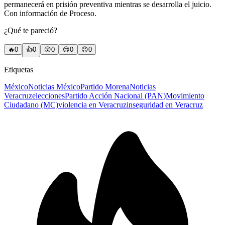
permanecerá en prisión preventiva mientras se desarrolla el juicio.
Con información de Proceso.
¿Qué te pareció?
🔥
0
👍
0
😲
0
😢
0
😠
0
Etiquetas
México
Noticias México
Partido Morena
Noticias
Veracruz
elecciones
Partido Acción Nacional (PAN)
Movimiento
Ciudadano (MC)
violencia en Veracruz
inseguridad en Veracruz