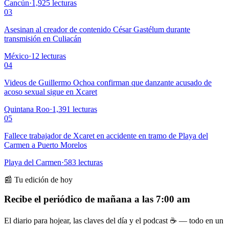
Cancún
·
1,925
lecturas
03
Asesinan al creador de contenido César Gastélum durante
transmisión en Culiacán
México
·
12
lecturas
04
Videos de Guillermo Ochoa confirman que danzante acusado de
acoso sexual sigue en Xcaret
Quintana Roo
·
1,391
lecturas
05
Fallece trabajador de Xcaret en accidente en tramo de Playa del
Carmen a Puerto Morelos
Playa del Carmen
·
583
lecturas
📰 Tu edición de hoy
Recibe el periódico de mañana a las 7:00 am
El diario para hojear, las claves del día y el podcast ☕ — todo en un