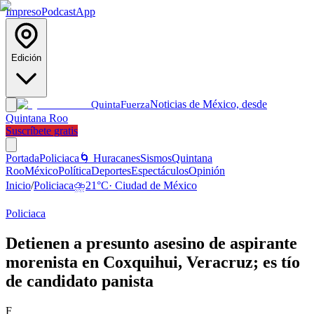
Impreso
Podcast
App
Edición
Noticias de México, desde
Quinta
Fuerza
Quintana Roo
Suscríbete gratis
Portada
Policiaca
🌀 Huracanes
Sismos
Quintana
Roo
México
Política
Deportes
Espectáculos
Opinión
Inicio
/
Policiaca
⛈️
21
°C
·
Ciudad de México
Policiaca
Detienen a presunto asesino de aspirante
morenista en Coxquihui, Veracruz; es tío
de candidato panista
F