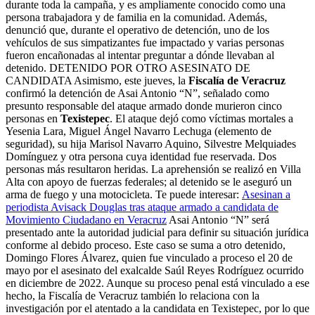
durante toda la campaña, y es ampliamente conocido como una
persona trabajadora y de familia en la comunidad. Además,
denunció que, durante el operativo de detención, uno de los
vehículos de sus simpatizantes fue impactado y varias personas
fueron encañonadas al intentar preguntar a dónde llevaban al
detenido. DETENIDO POR OTRO ASESINATO DE
CANDIDATA Asimismo, este jueves, la
Fiscalía de Veracruz
confirmó la detención de Asai Antonio “N”, señalado como
presunto responsable del ataque armado donde murieron cinco
personas en
Texistepec
. El ataque dejó como víctimas mortales a
Yesenia Lara, Miguel Ángel Navarro Lechuga (elemento de
seguridad), su hija Marisol Navarro Aquino, Silvestre Melquiades
Domínguez y otra persona cuya identidad fue reservada. Dos
personas más resultaron heridas. La aprehensión se realizó en Villa
Alta con apoyo de fuerzas federales; al detenido se le aseguró un
arma de fuego y una motocicleta. Te puede interesar:
Asesinan a
periodista Avisack Douglas tras ataque armado a candidata de
Movimiento Ciudadano en Veracruz
Asai Antonio “N” será
presentado ante la autoridad judicial para definir su situación jurídica
conforme al debido proceso. Este caso se suma a otro detenido,
Domingo Flores Álvarez, quien fue vinculado a proceso el 20 de
mayo por el asesinato del exalcalde Saúl Reyes Rodríguez ocurrido
en diciembre de 2022. Aunque su proceso penal está vinculado a ese
hecho, la Fiscalía de Veracruz también lo relaciona con la
investigación por el atentado a la candidata en Texistepec, por lo que