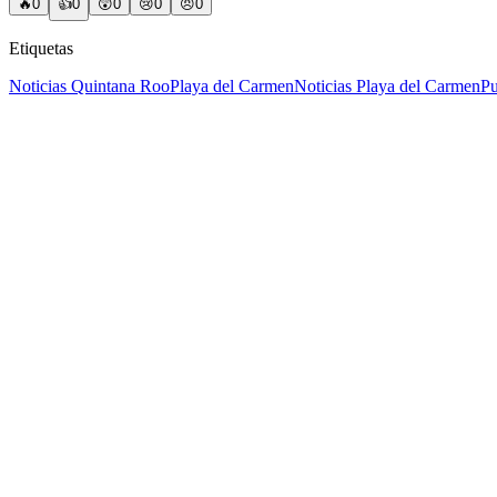
🔥
0
👍
0
😲
0
😢
0
😠
0
Etiquetas
Noticias Quintana Roo
Playa del Carmen
Noticias Playa del Carmen
Pu