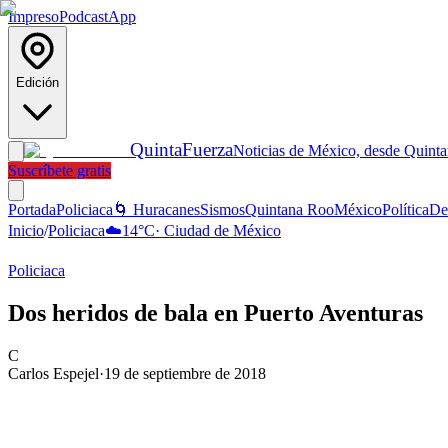
Impreso
Podcast
App
Edición
Quinta
Fuerza
Noticias de México, desde Quint
Suscríbete gratis
Portada
Policiaca
🌀 Huracanes
Sismos
Quintana Roo
México
Política
De
Inicio
/
Policiaca
☁️
14
°C
·
Ciudad de México
Policiaca
Dos heridos de bala en Puerto Aventuras
C
Carlos Espejel
·
19 de septiembre de 2018