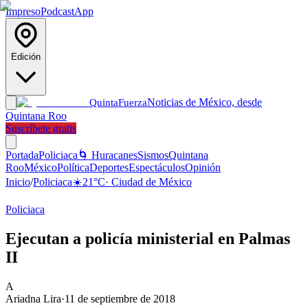
Impreso
Podcast
App
Edición
Noticias de México, desde
Quinta
Fuerza
Quintana Roo
Suscríbete gratis
Portada
Policiaca
🌀 Huracanes
Sismos
Quintana
Roo
México
Política
Deportes
Espectáculos
Opinión
Inicio
/
Policiaca
☀️
21
°C
·
Ciudad de México
Policiaca
Ejecutan a policía ministerial en Palmas
II
A
Ariadna Lira
·
11 de septiembre de 2018