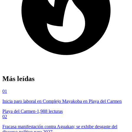
Más leídas
01
Inicia paro laboral en Complejo Mayakoba en Playa del Carmen
Playa del Carmen
·
1,988
lecturas
02
Fracasa manifestación contra Aguakan; se exhibe desgaste del
discurso político para 2027