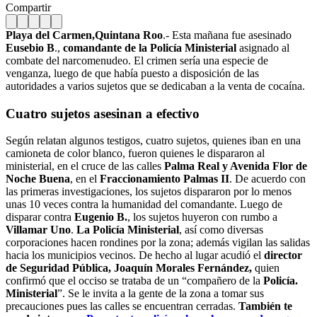
Compartir
Playa del Carmen,Quintana Roo
.- Esta mañana fue asesinado
Eusebio B
.,
comandante de la Policía Ministerial
asignado al
combate del narcomenudeo. El crimen sería una especie de
venganza, luego de que había puesto a disposición de las
autoridades a varios sujetos que se dedicaban a la venta de cocaína.
Cuatro sujetos asesinan a efectivo
Según relatan algunos testigos, cuatro sujetos, quienes iban en una
camioneta de color blanco, fueron quienes le dispararon al
ministerial, en el cruce de las calles
Palma Real y Avenida Flor de
Noche Buena
, en el
Fraccionamiento Palmas II
. De acuerdo con
las primeras investigaciones, los sujetos dispararon por lo menos
unas 10 veces contra la humanidad del comandante. Luego de
disparar contra
Eugenio B.
, los sujetos huyeron con rumbo a
Villamar Uno
.
La Policía Ministerial
, así como diversas
corporaciones hacen rondines por la zona; además vigilan las salidas
hacia los municipios vecinos. De hecho al lugar acudió el
director
de Seguridad Pública, Joaquín Morales Fernández,
quien
confirmó que el occiso se trataba de un “compañero de la
Policía.
Ministerial
”. Se le invita a la gente de la zona a tomar sus
precauciones pues las calles se encuentran cerradas.
También te