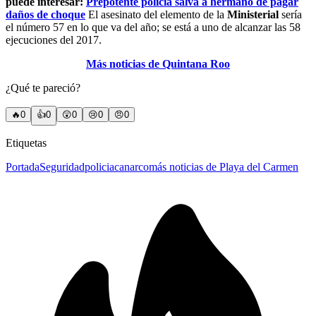
puede interesar:
Prepotente policía salva a hermano de pagar
daños de choque
El asesinato del elemento de la
Ministerial
sería
el número 57 en lo que va del año; se está a uno de alcanzar las 58
ejecuciones del 2017.
Más noticias de Quintana Roo
¿Qué te pareció?
🔥
0
👍
0
😲
0
😢
0
😠
0
Etiquetas
Portada
Seguridad
policiaca
narco
más noticias de Playa del Carmen