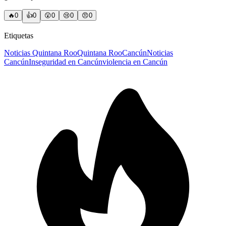
🔥
0
👍
0
😲
0
😢
0
😠
0
Etiquetas
Noticias Quintana Roo
Quintana Roo
Cancún
Noticias
Cancún
Inseguridad en Cancún
violencia en Cancún