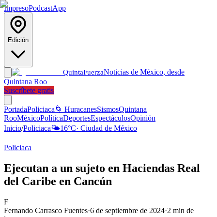
Impreso
Podcast
App
Edición
Noticias de México, desde
Quinta
Fuerza
Quintana Roo
Suscríbete gratis
Portada
Policiaca
🌀 Huracanes
Sismos
Quintana
Roo
México
Política
Deportes
Espectáculos
Opinión
Inicio
/
Policiaca
🌤️
16
°C
·
Ciudad de México
Policiaca
Ejecutan a un sujeto en Haciendas Real
del Caribe en Cancún
F
Fernando Carrasco Fuentes
·
6 de septiembre de 2024
·
2
min de