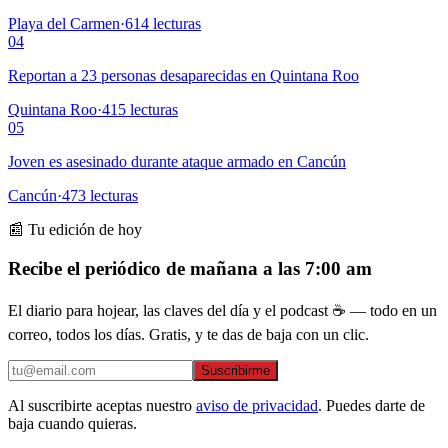
Playa del Carmen
·
614
lecturas
04
Reportan a 23 personas desaparecidas en Quintana Roo
Quintana Roo
·
415
lecturas
05
Joven es asesinado durante ataque armado en Cancún
Cancún
·
473
lecturas
📰 Tu edición de hoy
Recibe el periódico de mañana a las 7:00 am
El diario para hojear, las claves del día y el podcast ☕ — todo en un
correo, todos los días. Gratis, y te das de baja con un clic.
Suscribirme
Al suscribirte aceptas nuestro
aviso de privacidad
. Puedes darte de
baja cuando quieras.