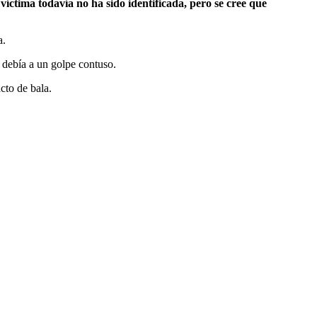
víctima todavía no ha sido identificada, pero se cree que
a.
e debía a un golpe contuso.
cto de bala.