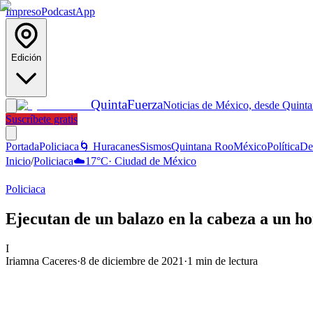
Impreso
Podcast
App
Edición
Quinta
Fuerza
Noticias de México, desde Quint
Suscríbete gratis
Portada
Policiaca
🌀 Huracanes
Sismos
Quintana Roo
México
Política
De
Inicio
/
Policiaca
☁️
17
°C
·
Ciudad de México
Policiaca
Ejecutan de un balazo en la cabeza a un 
I
Iriamna Caceres
·
8 de diciembre de 2021
·
1
min de lectura