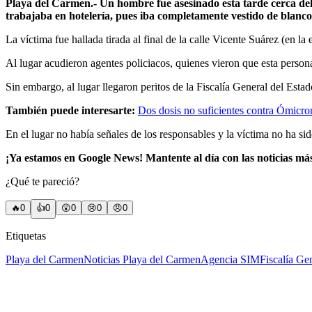
Playa del Carmen.- Un hombre fue asesinado esta tarde cerca del f
trabajaba en hotelería, pues iba completamente vestido de blanco
La víctima fue hallada tirada al final de la calle Vicente Suárez (en l
Al lugar acudieron agentes policiacos, quienes vieron que esta persona
Sin embargo, al lugar llegaron peritos de la Fiscalía General del Esta
También puede interesarte:
Dos dosis no suficientes contra Ómicro
En el lugar no había señales de los responsables y la víctima no ha sid
¡Ya estamos en Google News! Mantente al día con las noticias má
¿Qué te pareció?
🔥
0
👍
0
😲
0
😢
0
😠
0
Etiquetas
Playa del Carmen
Noticias Playa del Carmen
Agencia SIM
Fiscalía Ge