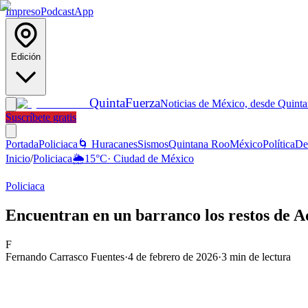
Impreso
Podcast
App
Edición
Quinta
Fuerza
Noticias de México, desde Quint
Suscríbete gratis
Portada
Policiaca
🌀 Huracanes
Sismos
Quintana Roo
México
Política
De
Inicio
/
Policiaca
🌦️
15
°C
·
Ciudad de México
Policiaca
Encuentran en un barranco los restos de 
F
Fernando Carrasco Fuentes
·
4 de febrero de 2026
·
3
min de lectura