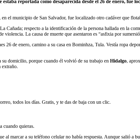
 estaba reportada como desaparecida desde el 26 de enero, fue lo
n el municipio de San Salvador, fue localizado otro cadáver que flotaba
 La Cañada; respecto a la identificación de la persona hallada en la 
 de violencia. La causa de muerte que asentaron es “asfixia por sumers
unes 26 de enero, camino a su casa en Bominhza, Tula. Vestía ropa depo
a su domicilio, porque cuando él volvió de su trabajo en
Hidalgo
, apro
a extraño.
rreo, todos los días. Gratis, y te das de baja con un clic.
ja cuando quieras.
ue al marcar a su teléfono celular no había respuesta. Aunque salió a 