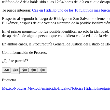
teléfono de Adela había sido a las 12:34 horas del día en el que desap
Te puede interesar:
Cae en Hidalgo uno de los 10 fugitivos más busca
Respecto al segundo hallazgo de
Hidalgo
, en San Salvador, elemento
El Gómez, después de que vecinos alertaron de la posible localizaci
En el primer momento, no fue posible identificar no sólo la identidad,
desaparición de alguna persona que coincidiera con la edad de la víct
En ambos casos, la Procuraduría General de Justicia del Estado de
Hi
Con información de Proceso.
¿Qué te pareció?
🔥
0
👍
0
😲
0
😢
0
😠
0
Etiquetas
México
Noticias México
Feminicidio
Hidalgo
Noticias Hidalgo
Inseguri