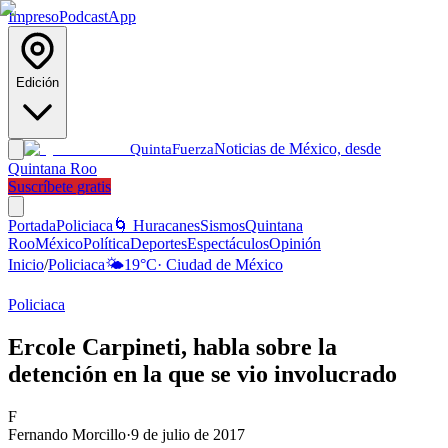
Impreso
Podcast
App
Edición
Noticias de México, desde
Quinta
Fuerza
Quintana Roo
Suscríbete gratis
Portada
Policiaca
🌀 Huracanes
Sismos
Quintana
Roo
México
Política
Deportes
Espectáculos
Opinión
Inicio
/
Policiaca
🌤️
19
°C
·
Ciudad de México
Policiaca
Ercole Carpineti, habla sobre la
detención en la que se vio involucrado
F
Fernando Morcillo
·
9 de julio de 2017