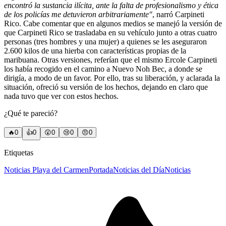
encontró la sustancia ilícita, ante la falta de profesionalismo y ética
de los policías me detuvieron arbitrariamente"
, narró Carpineti
Rico. Cabe comentar que en algunos medios se manejó la versión de
que Carpineti Rico se trasladaba en su vehículo junto a otras cuatro
personas (tres hombres y una mujer) a quienes se les aseguraron
2.600 kilos de una hierba con características propias de la
maribuana. Otras versiones, referían que el mismo Ercole Carpineti
los había recogido en el camino a Nuevo Noh Bec, a donde se
dirigía, a modo de un favor. Por ello, tras su liberación, y aclarada la
situación, ofreció su versión de los hechos, dejando en claro que
nada tuvo que ver con estos hechos.
¿Qué te pareció?
🔥
0
👍
0
😲
0
😢
0
😠
0
Etiquetas
Noticias Playa del Carmen
Portada
Noticias del Día
Noticias