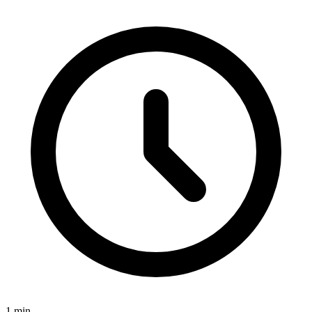
1
min