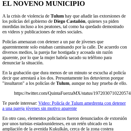
EL NOVENO MUNICIPIO
A la crisis de violencia de
Tulum
hay que añadir las extorsiones de
los policías del gobierno de
Diego Castañón
, quienes ya piden
mordidas incluso a los peatones, tal como ha quedado demostrado
en videos y publicaciones de redes sociales.
Policías amenazan con detener a un par de jóvenes que
aparentemente solo estaban caminando por la calle. De acuerdo con
diversos medios, la pareja fue hostigada y acosada sin razón
aparente, por lo que la mujer habría sacado su teléfono para
denunciar la situación.
En la grabación que dura menos de un minuto se escucha al policía
decir que arrestará a los dos. Presuntamente los detuvieron porque
"insultaron" a los policías de
Tulum
, aunque no hay prueba de ello.
https://twitter.com/QuintaFuerzaMX/status/197203071022057
Te puede interesar:
Video: Policía de Tulum amedrenta con detener
a una pareja jóvenes sin motivo aparente
En otro caso, elementos policiacos fueron denunciados de extorsión
por unos turistas estadounidenses, en un retén ubicado en la
ampliación de la avenida Kukulkán, cerca de la zona costera