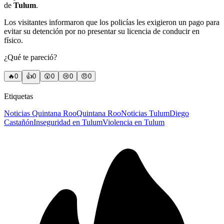
de
Tulum
.
Los visitantes informaron que los policías les exigieron un pago para
evitar su detención por no presentar su licencia de conducir en
físico.
¿Qué te pareció?
🔥
0
👍
0
😲
0
😢
0
😠
0
Etiquetas
Noticias Quintana Roo
Quintana Roo
Noticias Tulum
Diego
Castañón
Inseguridad en Tulum
Violencia en Tulum