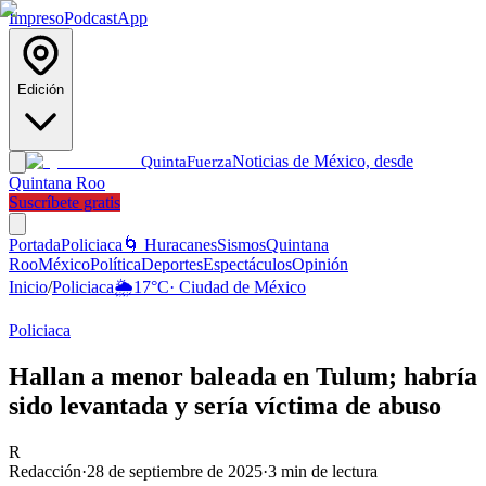
Impreso
Podcast
App
Edición
Noticias de México, desde
Quinta
Fuerza
Quintana Roo
Suscríbete gratis
Portada
Policiaca
🌀 Huracanes
Sismos
Quintana
Roo
México
Política
Deportes
Espectáculos
Opinión
Inicio
/
Policiaca
🌦️
17
°C
·
Ciudad de México
Policiaca
Hallan a menor baleada en Tulum; habría
sido levantada y sería víctima de abuso
R
Redacción
·
28 de septiembre de 2025
·
3
min de lectura