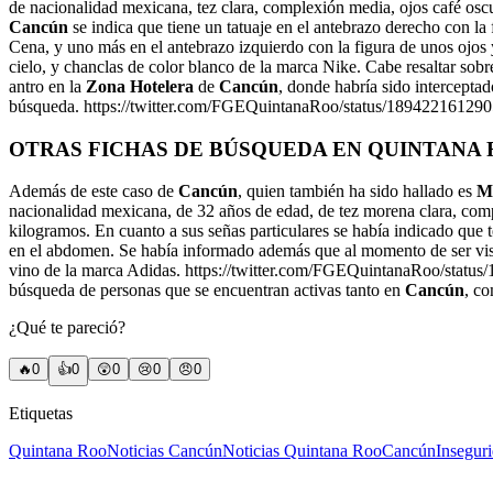
de nacionalidad mexicana, tez clara, complexión media, ojos café osc
Cancún
se indica que tiene un tatuaje en el antebrazo derecho con l
Cena, y uno más en el antebrazo izquierdo con la figura de unos ojos 
cielo, y chanclas de color blanco de la marca Nike. Cabe resaltar sobr
antro en la
Zona Hotelera
de
Cancún
, donde habría sido intercepta
búsqueda. https://twitter.com/FGEQuintanaRoo/status/18942216129
OTRAS FICHAS DE BÚSQUEDA EN QUINTANA
Además de este caso de
Cancún
, quien también ha sido hallado es
Mi
nacionalidad mexicana, de 32 años de edad, de tez morena clara, comp
kilogramos. En cuanto a sus señas particulares se había indicado que 
en el abdomen. Se había informado además que al momento de ser visto 
vino de la marca Adidas. https://twitter.com/FGEQuintanaRoo/statu
búsqueda de personas que se encuentran activas tanto en
Cancún
, co
¿Qué te pareció?
🔥
0
👍
0
😲
0
😢
0
😠
0
Etiquetas
Quintana Roo
Noticias Cancún
Noticias Quintana Roo
Cancún
Insegur