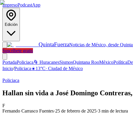
Impreso
Podcast
App
Edición
Quinta
Fuerza
Noticias de México, desde Quint
Suscríbete gratis
Portada
Policiaca
🌀 Huracanes
Sismos
Quintana Roo
México
Política
De
Inicio
/
Policiaca
☀️
13
°C
·
Ciudad de México
Policiaca
Hallan sin vida a José Domingo Contreras,
F
Fernando Carrasco Fuentes
·
25 de febrero de 2025
·
3
min de lectura