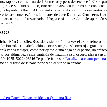
uro, rapado, con estatura de 1.72 metros y peso de cerca de 107 kilog
a figura de San Judas Tadeo, otro de un Cristo en el brazo derecho cerc
y la leyenda “Alheli”. Al momento de ser visto por última vez vestía p
e este caso, que según los familiares de
José Domingo Contreras Cor
do por cuatro hombres armados. Hoy, a casi un mes de su desaparición se
05287865
 ROO
chel Iván González Rosado
, visto por última vez el 23 de febrero d
lexión robusta, cabello chino, corto y negro, así como ojos grandes de 
tenía varios tatuajes, como por ejemplo una daga en el pecho, un cráne
por última vez vestía pantalón de mezclilla azul oscuro, playera azul c
s/1894197515022426346 Te puede interesar:
Localizan a cuatro persona
mo en el resto de la zona norte y en el sur de la entidad.
idad en Cancún
Desaparecidos en Quintana Roo