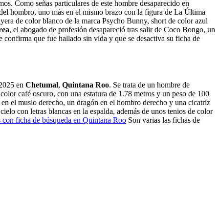
ramos. Como señas particulares de este hombre desaparecido en
a del hombro, uno más en el mismo brazo con la figura de La Última
layera de color blanco de la marca Psycho Bunny, short de color azul
rea
, el abogado de profesión desapareció tras salir de Coco Bongo, un
 confirma que fue hallado sin vida y que se desactiva su ficha de
e 2025 en
Chetumal
,
Quintana Roo
. Se trata de un hombre de
color café oscuro, con una estatura de 1.78 metros y un peso de 100
o en el muslo derecho, un dragón en el hombro derecho y una cicatriz
ielo con letras blancas en la espalda, además de unos tenios de color
s con ficha de búsqueda en Quintana Roo
Son varias las fichas de