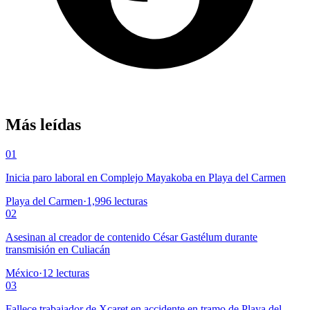
Más leídas
01
Inicia paro laboral en Complejo Mayakoba en Playa del Carmen
Playa del Carmen
·
1,996
lecturas
02
Asesinan al creador de contenido César Gastélum durante
transmisión en Culiacán
México
·
12
lecturas
03
Fallece trabajador de Xcaret en accidente en tramo de Playa del