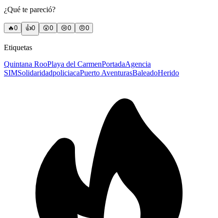
¿Qué te pareció?
🔥
0
👍
0
😲
0
😢
0
😠
0
Etiquetas
Quintana Roo
Playa del Carmen
Portada
Agencia
SIM
Solidaridad
policiaca
Puerto Aventuras
Baleado
Herido