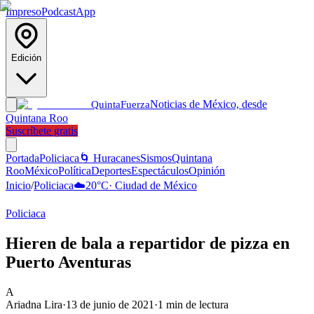
Impreso
Podcast
App
Edición
Noticias de México, desde
Quinta
Fuerza
Quintana Roo
Suscríbete gratis
Portada
Policiaca
🌀 Huracanes
Sismos
Quintana
Roo
México
Política
Deportes
Espectáculos
Opinión
Inicio
/
Policiaca
☁️
20
°C
·
Ciudad de México
Policiaca
Hieren de bala a repartidor de pizza en
Puerto Aventuras
A
Ariadna Lira
·
13 de junio de 2021
·
1
min de lectura