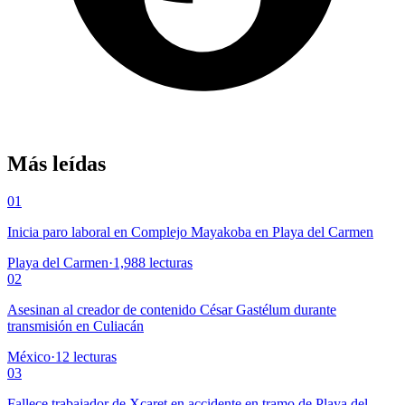
Más leídas
01
Inicia paro laboral en Complejo Mayakoba en Playa del Carmen
Playa del Carmen
·
1,988
lecturas
02
Asesinan al creador de contenido César Gastélum durante
transmisión en Culiacán
México
·
12
lecturas
03
Fallece trabajador de Xcaret en accidente en tramo de Playa del