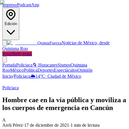
Impreso
Podcast
App
Edición
Noticias de México, desde
Quinta
Fuerza
Quintana Roo
Suscríbete gratis
Portada
Policiaca
🌀 Huracanes
Sismos
Quintana
Roo
México
Política
Deportes
Espectáculos
Opinión
Inicio
/
Policiaca
🌦️
14
°C
·
Ciudad de México
Policiaca
Hombre cae en la vía pública y moviliza a
los cuerpos de emergencia en Cancún
A
Areli Pérez
·
17 de diciembre de 2021
·
1
min de lectura