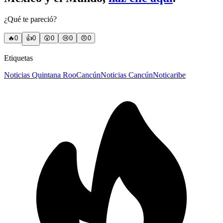
¿Qué te pareció?
🔥
0
👍
0
😲
0
😢
0
😠
0
Etiquetas
Noticias Quintana Roo
Cancún
Noticias Cancún
Noticaribe