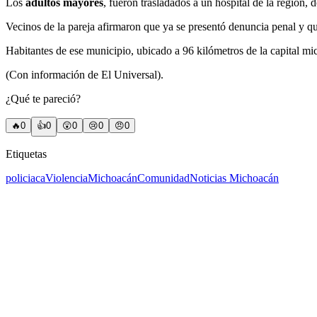
Los
adultos mayores
, fueron trasladados a un hospital de la región, 
Vecinos de la pareja afirmaron que ya se presentó denuncia penal y qu
Habitantes de ese municipio, ubicado a 96 kilómetros de la capital m
(Con información de El Universal).
¿Qué te pareció?
🔥
0
👍
0
😲
0
😢
0
😠
0
Etiquetas
policiaca
Violencia
Michoacán
Comunidad
Noticias Michoacán