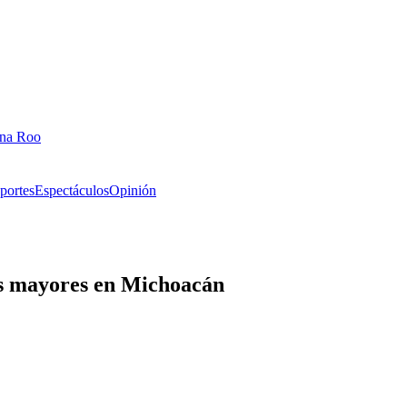
ana Roo
portes
Espectáculos
Opinión
os mayores en Michoacán