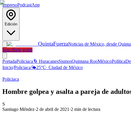
Impreso
Podcast
App
Edición
Quinta
Fuerza
Noticias de México, desde Quint
Suscríbete gratis
Portada
Policiaca
🌀 Huracanes
Sismos
Quintana Roo
México
Política
De
Inicio
/
Policiaca
🌤️
25
°C
·
Ciudad de México
Policiaca
Hombre golpea y asalta a pareja de adult
S
Santiago Méndez
·
2 de abril de 2021
·
2
min de lectura