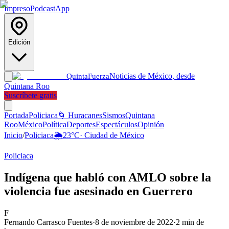
Impreso
Podcast
App
Edición
Noticias de México, desde
Quinta
Fuerza
Quintana Roo
Suscríbete gratis
Portada
Policiaca
🌀 Huracanes
Sismos
Quintana
Roo
México
Política
Deportes
Espectáculos
Opinión
Inicio
/
Policiaca
🌦️
23
°C
·
Ciudad de México
Policiaca
Indígena que habló con AMLO sobre la
violencia fue asesinado en Guerrero
F
Fernando Carrasco Fuentes
·
8 de noviembre de 2022
·
2
min de