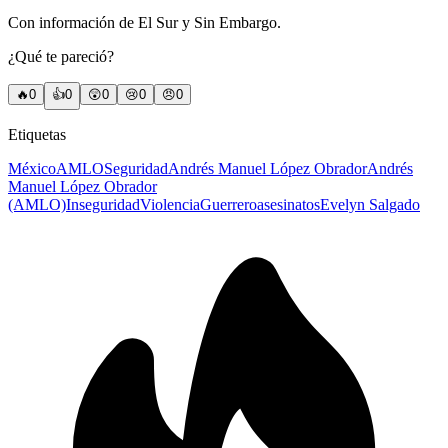
Con información de El Sur y Sin Embargo.
¿Qué te pareció?
🔥
0
👍
0
😲
0
😢
0
😠
0
Etiquetas
México
AMLO
Seguridad
Andrés Manuel López Obrador
Andrés
Manuel López Obrador
(AMLO)
Inseguridad
Violencia
Guerrero
asesinatos
Evelyn Salgado