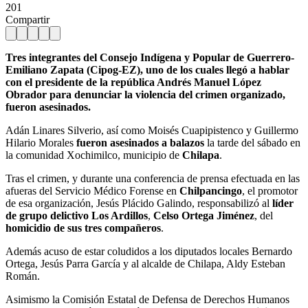
201
Compartir
Tres integrantes del Consejo Indígena y Popular de Guerrero-
Emiliano Zapata (Cipog-EZ), uno de los cuales llegó a hablar
con el presidente de la república Andrés Manuel López
Obrador para denunciar la violencia del crimen organizado,
fueron asesinados.
Adán Linares Silverio, así como Moisés Cuapipistenco y Guillermo
Hilario Morales
fueron asesinados a balazos
la tarde del sábado en
la comunidad Xochimilco, municipio de
Chilapa
.
Tras el crimen, y durante una conferencia de prensa efectuada en las
afueras del Servicio Médico Forense en
Chilpancingo
, el promotor
de esa organización, Jesús Plácido Galindo, responsabilizó al
líder
de grupo delictivo Los Ardillos
,
Celso Ortega Jiménez
, del
homicidio de sus tres compañeros
.
Además acuso de estar coludidos a los diputados locales Bernardo
Ortega, Jesús Parra García y al alcalde de Chilapa, Aldy Esteban
Román.
Asimismo la Comisión Estatal de Defensa de Derechos Humanos