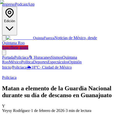
Impreso
Podcast
App
Edición
Noticias de México, desde
Quinta
Fuerza
Quintana Roo
Suscríbete gratis
Portada
Policiaca
🌀 Huracanes
Sismos
Quintana
Roo
México
Política
Deportes
Espectáculos
Opinión
Inicio
/
Policiaca
🌦️
18
°C
·
Ciudad de México
Policiaca
Matan a elemento de la Guardia Nacional
durante su día de descanso en Guanajuato
Y
Yeysy Rodríguez
·
1 de febrero de 2026
·
3
min de lectura