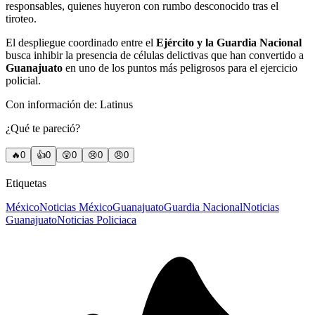
responsables, quienes huyeron con rumbo desconocido tras el
tiroteo.
El despliegue coordinado entre el
Ejército y la Guardia Nacional
busca inhibir la presencia de células delictivas que han convertido a
Guanajuato
en uno de los puntos más peligrosos para el ejercicio
policial.
Con información de: Latinus
¿Qué te pareció?
🔥
0
👍
0
😲
0
😢
0
😠
0
Etiquetas
México
Noticias México
Guanajuato
Guardia Nacional
Noticias
Guanajuato
Noticias Policiaca