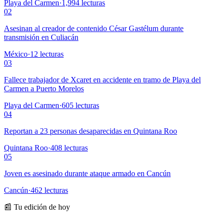
Playa del Carmen
·
1,994
lecturas
02
Asesinan al creador de contenido César Gastélum durante
transmisión en Culiacán
México
·
12
lecturas
03
Fallece trabajador de Xcaret en accidente en tramo de Playa del
Carmen a Puerto Morelos
Playa del Carmen
·
605
lecturas
04
Reportan a 23 personas desaparecidas en Quintana Roo
Quintana Roo
·
408
lecturas
05
Joven es asesinado durante ataque armado en Cancún
Cancún
·
462
lecturas
📰 Tu edición de hoy