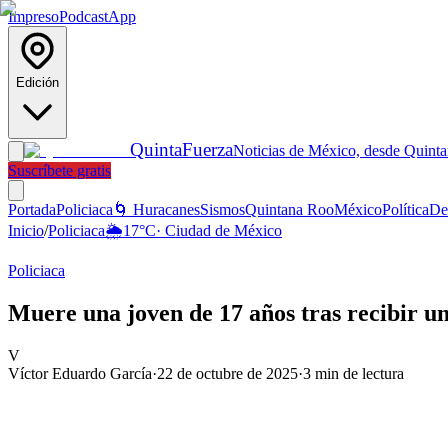
Impreso
Podcast
App
Edición
Quinta
Fuerza
Noticias de México, desde Quint
Suscríbete gratis
Portada
Policiaca
🌀 Huracanes
Sismos
Quintana Roo
México
Política
De
Inicio
/
Policiaca
🌦️
17
°C
·
Ciudad de México
Policiaca
Muere una joven de 17 años tras recibir u
V
Víctor Eduardo García
·
22 de octubre de 2025
·
3
min de lectura