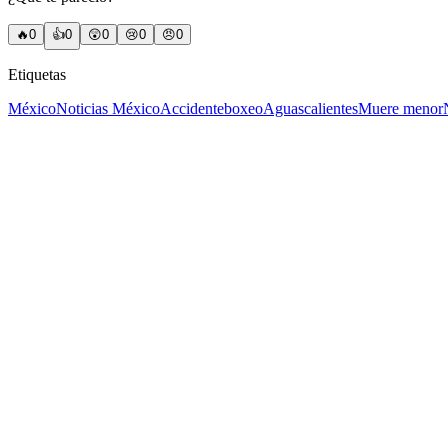
🔥
0
👍
0
😲
0
😢
0
😠
0
Etiquetas
México
Noticias México
Accidente
boxeo
Aguascalientes
Muere menor