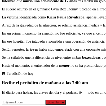
Informan que
murió una adolescente de 17 años
tras recibir un gol
El suceso ocurrió en el gimnasio Gym Box Jhonny, ubicado en el frac
La
víctima
identificada como
Kiara Paula Ruvalcaba
, apenas lleva
A raíz de la gravedad de la situación, se solicitó asistencia médica y l
En un primer momento, la atención no fue suficiente, ya que el centr
En ese hospital, fue intubada y sometida a una operación de urgencia. 
Según reportes, la
joven
había sido emparejada con una oponente más 
Se ha señalado que la diferencia de nivel entre ambas
boxeadoras
pud
Hasta el momento, el entrenador de la
menor
no se ha pronunciado pú
📰 Tu edición de hoy
Recibe el periódico de mañana a las 7:00 am
El diario para hojear, las claves del día y el podcast ☕ — todo en un co
Suscribirme