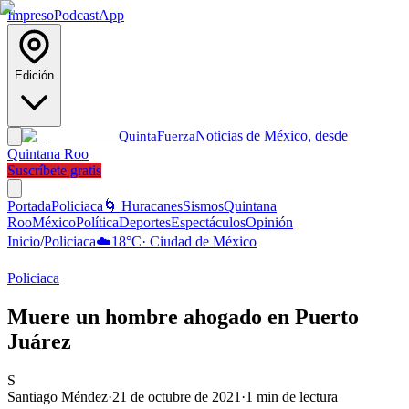
Impreso
Podcast
App
Edición
Noticias de México, desde
Quinta
Fuerza
Quintana Roo
Suscríbete gratis
Portada
Policiaca
🌀 Huracanes
Sismos
Quintana
Roo
México
Política
Deportes
Espectáculos
Opinión
Inicio
/
Policiaca
☁️
18
°C
·
Ciudad de México
Policiaca
Muere un hombre ahogado en Puerto
Juárez
S
Santiago Méndez
·
21 de octubre de 2021
·
1
min de lectura