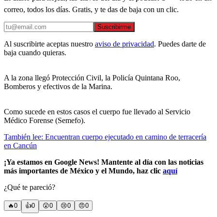
correo, todos los días. Gratis, y te das de baja con un clic.
Suscribirme
Al suscribirte aceptas nuestro
aviso de privacidad
. Puedes darte de
baja cuando quieras.
A la zona llegó Protección Civil, la Policía Quintana Roo,
Bomberos y efectivos de la Marina.
Como sucede en estos casos el cuerpo fue llevado al Servicio
Médico Forense (Semefo).
También lee: Encuentran cuerpo ejecutado en camino de terracería
en Cancún
¡Ya estamos en Google News! Mantente al día con las noticias
más importantes de México y el Mundo, haz clic
aquí
¿Qué te pareció?
🔥
0
👍
0
😲
0
😢
0
😠
0