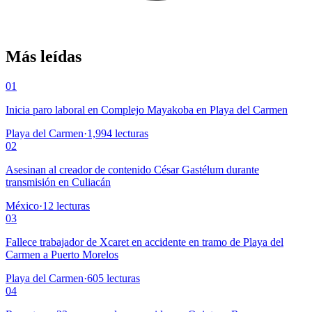
Más leídas
01
Inicia paro laboral en Complejo Mayakoba en Playa del Carmen
Playa del Carmen
·
1,994
lecturas
02
Asesinan al creador de contenido César Gastélum durante
transmisión en Culiacán
México
·
12
lecturas
03
Fallece trabajador de Xcaret en accidente en tramo de Playa del
Carmen a Puerto Morelos
Playa del Carmen
·
605
lecturas
04