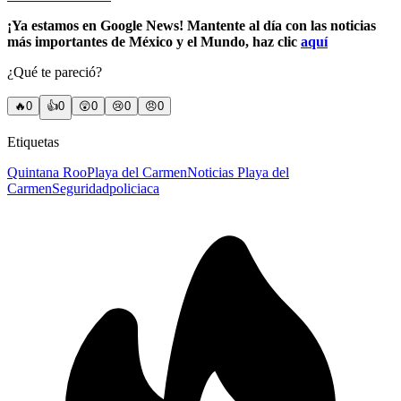
¡Ya estamos en Google News! Mantente al día con las noticias
más importantes de México y el Mundo, haz clic
aquí
¿Qué te pareció?
🔥
0
👍
0
😲
0
😢
0
😠
0
Etiquetas
Quintana Roo
Playa del Carmen
Noticias Playa del
Carmen
Seguridad
policiaca