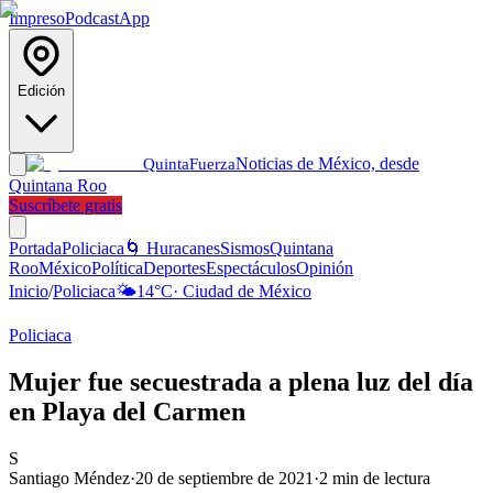
Impreso
Podcast
App
Edición
Noticias de México, desde
Quinta
Fuerza
Quintana Roo
Suscríbete gratis
Portada
Policiaca
🌀 Huracanes
Sismos
Quintana
Roo
México
Política
Deportes
Espectáculos
Opinión
Inicio
/
Policiaca
🌤️
14
°C
·
Ciudad de México
Policiaca
Mujer fue secuestrada a plena luz del día
en Playa del Carmen
S
Santiago Méndez
·
20 de septiembre de 2021
·
2
min de lectura