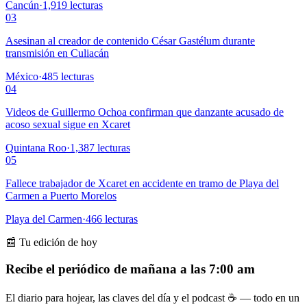
Cancún
·
1,919
lecturas
03
Asesinan al creador de contenido César Gastélum durante
transmisión en Culiacán
México
·
485
lecturas
04
Videos de Guillermo Ochoa confirman que danzante acusado de
acoso sexual sigue en Xcaret
Quintana Roo
·
1,387
lecturas
05
Fallece trabajador de Xcaret en accidente en tramo de Playa del
Carmen a Puerto Morelos
Playa del Carmen
·
466
lecturas
📰 Tu edición de hoy
Recibe el periódico de mañana a las 7:00 am
El diario para hojear, las claves del día y el podcast ☕ — todo en un