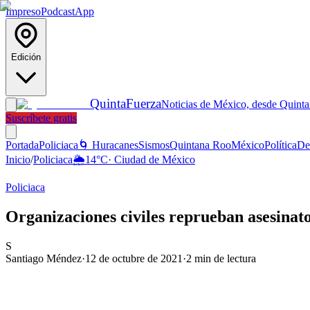
Impreso
Podcast
App
Edición
Quinta
Fuerza
Noticias de México, desde Quint
Suscríbete gratis
Portada
Policiaca
🌀 Huracanes
Sismos
Quintana Roo
México
Política
De
Inicio
/
Policiaca
🌦️
14
°C
·
Ciudad de México
Policiaca
Organizaciones civiles reprueban asesinato
S
Santiago Méndez
·
12 de octubre de 2021
·
2
min de lectura