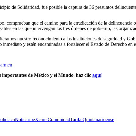
cipio de Solidaridad, fue posible la captura de 36 presuntos delincuent
o, comprueban que el camino para la erradicación de la delincuencia o
sables en las que intervengan los tres órdenes de gobierno, las organiz
reiteramos nuestro reconocimiento a las instituciones de seguridad y G
o inmediato y estén encaminadas a fortalecer el Estado de Derecho en el
Carmen
ás importantes de México y el Mundo
,
haz clic
aquí
oliciaca
Noticaribe
Xcaret
Comunidad
Tarifa Quintanarroense