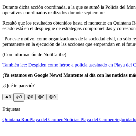
Durante dicha acción coordinada, a la que se sumó la Policía del Muni
operativos coordinados realizados durante septiembre.
Resaltó que los resultados obtenidos hasta el momento en Quintana Ro
estado está en el despliegue de estrategias comprometidas y correspon
“Por este motivo, como organizaciones de la sociedad civil, no sólo 
permanente en la ejecución de las acciones que emprendan en el futur
(Con información de NotiCaribe)
También lee: Despiden como héroe a policía asesinado en Playa del 
¡Ya estamos en Google News! Mantente al día con las noticias m
¿Qué te pareció?
🔥
0
👍
0
😲
0
😢
0
😠
0
Etiquetas
Quintana Roo
Playa del Carmen
Noticias Playa del Carmen
Seguridad
p