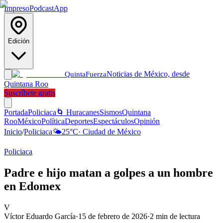
Impreso
Podcast
App
Edición
Noticias de México, desde
Quinta
Fuerza
Quintana Roo
Suscríbete gratis
Portada
Policiaca
🌀 Huracanes
Sismos
Quintana
Roo
México
Política
Deportes
Espectáculos
Opinión
Inicio
/
Policiaca
🌤️
25
°C
·
Ciudad de México
Policiaca
Padre e hijo matan a golpes a un hombre
en Edomex
V
Víctor Eduardo García
·
15 de febrero de 2026
·
2
min de lectura