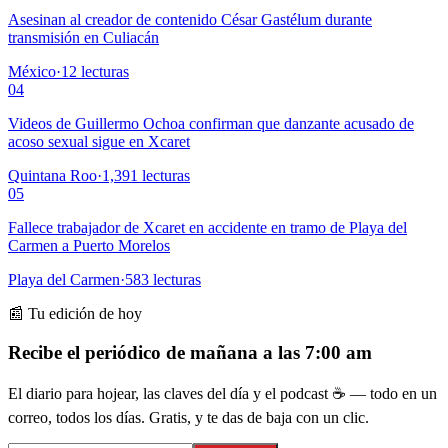
Asesinan al creador de contenido César Gastélum durante
transmisión en Culiacán
México
·
12
lecturas
04
Videos de Guillermo Ochoa confirman que danzante acusado de
acoso sexual sigue en Xcaret
Quintana Roo
·
1,391
lecturas
05
Fallece trabajador de Xcaret en accidente en tramo de Playa del
Carmen a Puerto Morelos
Playa del Carmen
·
583
lecturas
📰 Tu edición de hoy
Recibe el periódico de mañana a las 7:00 am
El diario para hojear, las claves del día y el podcast ☕ — todo en un
correo, todos los días. Gratis, y te das de baja con un clic.