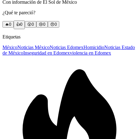
Con información de El Sol de México
¿Qué te pareció?
🔥
0
👍
0
😲
0
😢
0
😠
0
Etiquetas
México
Noticias México
Noticias Edomex
Homicidio
Noticias Estado
de México
Inseguridad en Edomex
violencia en Edomex