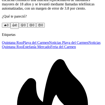
mayores de 18 años y se levantó mediante llamadas telefónicas
automatizadas, con un margen de error de 3.8 por ciento.
¿Qué te pareció?
🔥
0
👍
0
😲
0
😢
0
😠
0
Etiquetas
Quintana Roo
Playa del Carmen
Noticias Playa del Carmen
Noticias
Quintana Roo
Estefanía Mercado
Feria del Carmen