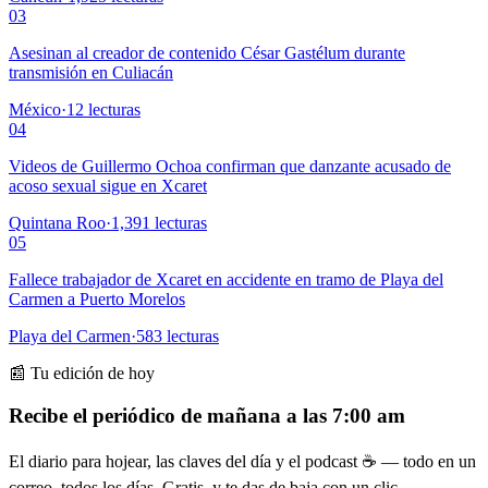
03
Asesinan al creador de contenido César Gastélum durante
transmisión en Culiacán
México
·
12
lecturas
04
Videos de Guillermo Ochoa confirman que danzante acusado de
acoso sexual sigue en Xcaret
Quintana Roo
·
1,391
lecturas
05
Fallece trabajador de Xcaret en accidente en tramo de Playa del
Carmen a Puerto Morelos
Playa del Carmen
·
583
lecturas
📰 Tu edición de hoy
Recibe el periódico de mañana a las 7:00 am
El diario para hojear, las claves del día y el podcast ☕ — todo en un
correo, todos los días. Gratis, y te das de baja con un clic.