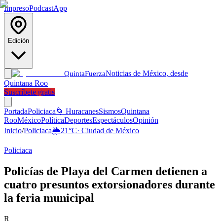
Impreso
Podcast
App
Edición
Noticias de México, desde
Quinta
Fuerza
Quintana Roo
Suscríbete gratis
Portada
Policiaca
🌀 Huracanes
Sismos
Quintana
Roo
México
Política
Deportes
Espectáculos
Opinión
Inicio
/
Policiaca
🌦️
21
°C
·
Ciudad de México
Policiaca
Policías de Playa del Carmen detienen a
cuatro presuntos extorsionadores durante
la feria municipal
R