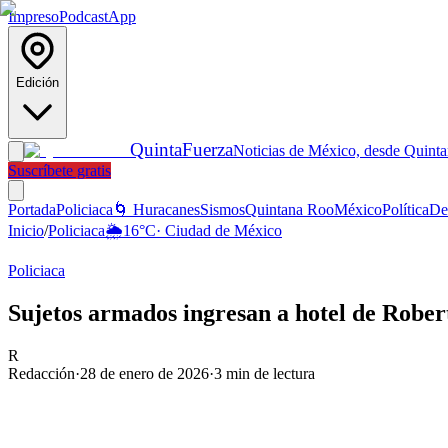
Impreso
Podcast
App
Edición
Quinta
Fuerza
Noticias de México, desde Quint
Suscríbete gratis
Portada
Policiaca
🌀 Huracanes
Sismos
Quintana Roo
México
Política
De
Inicio
/
Policiaca
🌦️
16
°C
·
Ciudad de México
Policiaca
Sujetos armados ingresan a hotel de Rober
R
Redacción
·
28 de enero de 2026
·
3
min de lectura