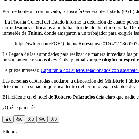
Por medio de un comunicado, la Fiscalía General del Estado (FGE) 
"La Fiscalía General del Estado informó la detención de cuatro persona
como lesiones calificadas a un trabajador de identidad reservada. De 
inmueble de
Tulum
, donde amagaron a un trabajador para exigirle las
https://twitter.com/FGEQuintanaRoo/status/201662515860207
La llegada de las autoridades para realizar de manera inmediata las prim
presuntamente responsables. Cabe puntualizar que
ningún huésped r
Te puede interesar:
Capturan a dos sujetos relacionados con asesinato 
Las personas capturadas quedaron a disposición del Ministerio Público,
determinar su situación jurídica dentro del término legal establecido.
El incidente en el hotel de
Roberto Palazuelos
deja claro que nadie e
¿Qué te pareció?
🔥
0
👍
0
😲
0
😢
0
😠
0
Etiquetas