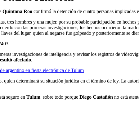
de
Quintana Roo
confirmó la detención de cuatro personas implicadas en
s, tres hombres y una mujer, por su probable participación en hechos po
acuerdo con las primeras investigaciones, los hechos ocurrieron la mad
 llaves del lugar, quien al negarse fue golpeado y posteriormente se die
2403
eras investigaciones de inteligencia y revisar los registros de videovigi
esultó afectado
.
de argentino en fiesta electrónica de Tulum
 quien determinará su situación jurídica en el término de ley. La autor
stá seguro en
Tulum
, sobre todo porque
Diego Castañón
no está atent