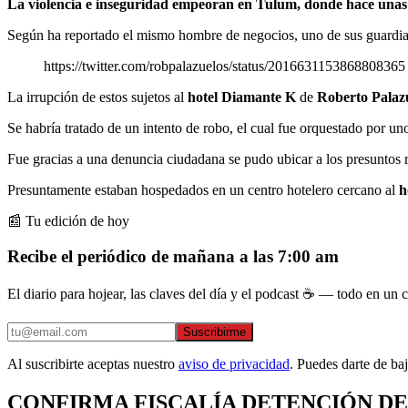
La violencia e inseguridad empeoran en Tulum, donde hace unas h
Según ha reportado el mismo hombre de negocios, uno de sus guardias 
https://twitter.com/robpalazuelos/status/2016631153868808365
La irrupción de estos sujetos al
hotel Diamante K
de
Roberto Palaz
Se habría tratado de un intento de robo, el cual fue orquestado por 
Fue gracias a una denuncia ciudadana se pudo ubicar a los presuntos re
Presuntamente estaban hospedados en un centro hotelero cercano al
h
📰 Tu edición de hoy
Recibe el periódico de mañana a las 7:00 am
El diario para hojear, las claves del día y el podcast ☕ — todo en un co
Suscribirme
Al suscribirte aceptas nuestro
aviso de privacidad
. Puedes darte de ba
CONFIRMA FISCALÍA DETENCIÓN D