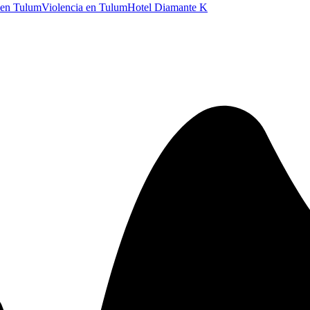
 en Tulum
Violencia en Tulum
Hotel Diamante K