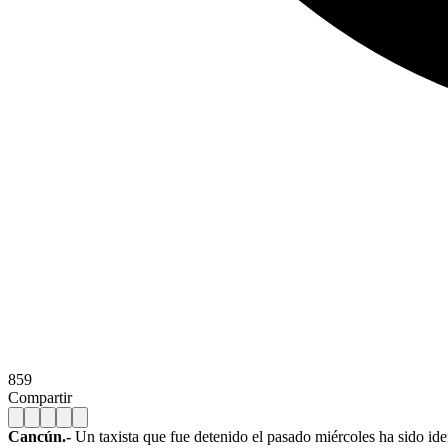
859
Compartir
Cancún.-
Un taxista que fue detenido el pasado miércoles ha sido ide