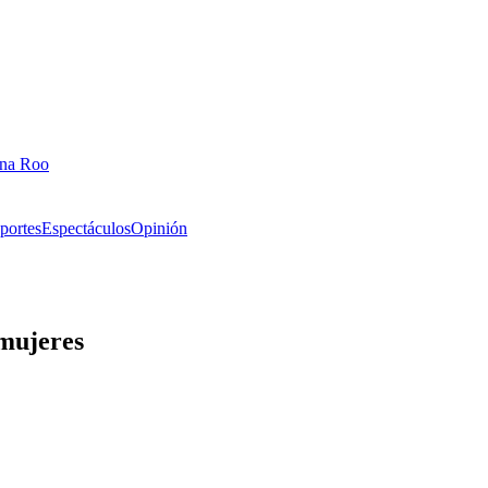
ana Roo
portes
Espectáculos
Opinión
 mujeres