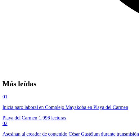
Más leídas
01
Inicia paro laboral en Complejo Mayakoba en Playa del Carmen
Playa del Carmen
·
1,996
lecturas
02
Asesinan al creador de contenido César Gastélum durante transmisió