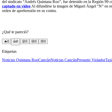
del sindicato “Andrés Quintana Roo”, fue detenido en la Región 99 c
captado en video
Al difundirse la imagen de Miguel Ángel “N” en red
orden de aprehensión en su contra.
¿Qué te pareció?
🔥
0
👍
0
😲
0
😢
0
😠
0
Etiquetas
Noticias Quintana Roo
Cancún
Noticias Cancún
Presunto Violador
Tax