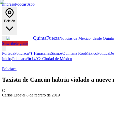
Impreso
Podcast
App
Edición
Quinta
Fuerza
Noticias de México, desde Quint
Suscríbete gratis
Portada
Policiaca
🌀 Huracanes
Sismos
Quintana Roo
México
Política
De
Inicio
/
Policiaca
🌤️
14
°C
·
Ciudad de México
Policiaca
Taxista de Cancún habría violado a nueve
C
Carlos Espejel
·
8 de febrero de 2019