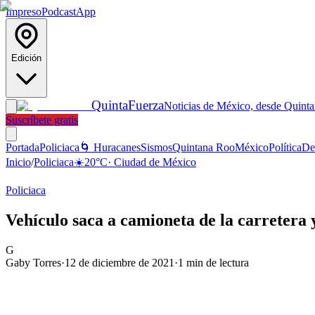
Impreso
Podcast
App
Edición
Quinta
Fuerza
Noticias de México, desde Quint
Suscríbete gratis
Portada
Policiaca
🌀 Huracanes
Sismos
Quintana Roo
México
Política
De
Inicio
/
Policiaca
☀️
20
°C
·
Ciudad de México
Policiaca
Vehículo saca a camioneta de la carretera 
G
Gaby Torres
·
12 de diciembre de 2021
·
1
min de lectura