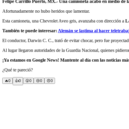
Felipe Carrillo Puerto, MX.- Una camioneta acabó en medio de la v
Afortunadamente no hubo heridos que lamentar.
Esta camioneta, una Chevrolet Aveo gris, avanzaba con dirección a
L
También te puede interesar:
Alemán se lastima al hacer teletrab
El conductor, Darwin C. C., trató de evitar chocar, pero fue proyectad
Al lugar llegaron autoridades de la Guardia Nacional, quienes pidiero
¡Ya estamos en Google News! Mantente al día con las noticias má
¿Qué te pareció?
🔥
0
👍
0
😲
0
😢
0
😠
0