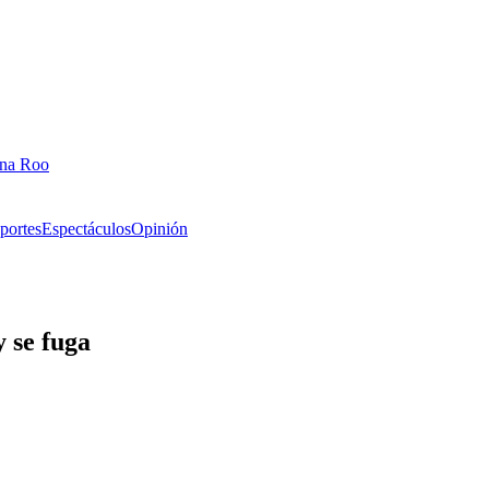
ana Roo
portes
Espectáculos
Opinión
y se fuga