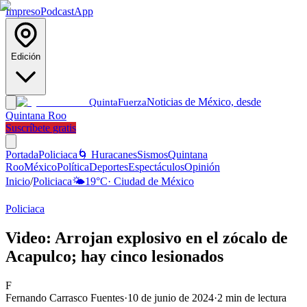
Impreso
Podcast
App
Edición
Noticias de México, desde
Quinta
Fuerza
Quintana Roo
Suscríbete gratis
Portada
Policiaca
🌀 Huracanes
Sismos
Quintana
Roo
México
Política
Deportes
Espectáculos
Opinión
Inicio
/
Policiaca
🌤️
19
°C
·
Ciudad de México
Policiaca
Video: Arrojan explosivo en el zócalo de
Acapulco; hay cinco lesionados
F
Fernando Carrasco Fuentes
·
10 de junio de 2024
·
2
min de lectura