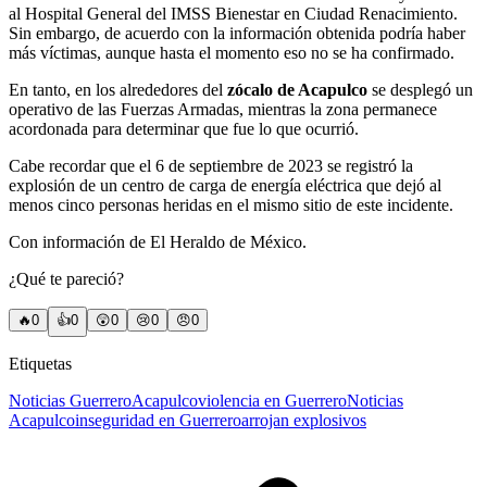
al Hospital General del IMSS Bienestar en Ciudad Renacimiento.
Sin embargo, de acuerdo con la información obtenida podría haber
más víctimas, aunque hasta el momento eso no se ha confirmado.
En tanto, en los alrededores del
zócalo de Acapulco
se desplegó un
operativo de las Fuerzas Armadas, mientras la zona permanece
acordonada para determinar que fue lo que ocurrió.
Cabe recordar que el 6 de septiembre de 2023 se registró la
explosión de un centro de carga de energía eléctrica que dejó al
menos cinco personas heridas en el mismo sitio de este incidente.
Con información de El Heraldo de México.
¿Qué te pareció?
🔥
0
👍
0
😲
0
😢
0
😠
0
Etiquetas
Noticias Guerrero
Acapulco
violencia en Guerrero
Noticias
Acapulco
inseguridad en Guerrero
arrojan explosivos