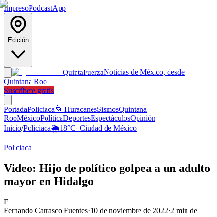
Impreso
Podcast
App
Edición
Noticias de México, desde
Quinta
Fuerza
Quintana Roo
Suscríbete gratis
Portada
Policiaca
🌀 Huracanes
Sismos
Quintana
Roo
México
Política
Deportes
Espectáculos
Opinión
Inicio
/
Policiaca
🌦️
18
°C
·
Ciudad de México
Policiaca
Video: Hijo de político golpea a un adulto
mayor en Hidalgo
F
Fernando Carrasco Fuentes
·
10 de noviembre de 2022
·
2
min de