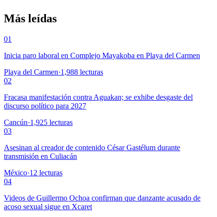
Más leídas
01
Inicia paro laboral en Complejo Mayakoba en Playa del Carmen
Playa del Carmen
·
1,988
lecturas
02
Fracasa manifestación contra Aguakan; se exhibe desgaste del
discurso político para 2027
Cancún
·
1,925
lecturas
03
Asesinan al creador de contenido César Gastélum durante
transmisión en Culiacán
México
·
12
lecturas
04
Videos de Guillermo Ochoa confirman que danzante acusado de
acoso sexual sigue en Xcaret