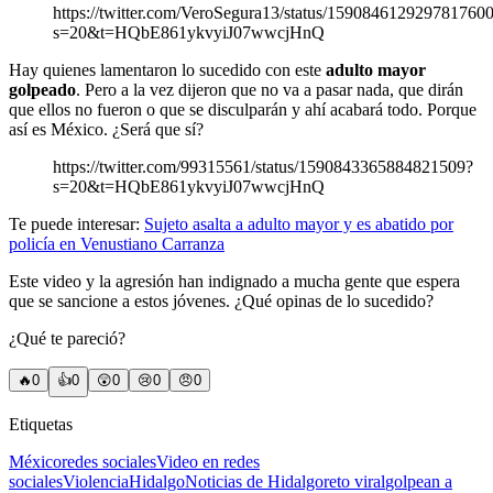
https://twitter.com/VeroSegura13/status/159084612929781760
s=20&t=HQbE861ykvyiJ07wwcjHnQ
Hay quienes lamentaron lo sucedido con este
adulto mayor
golpeado
. Pero a la vez dijeron que no va a pasar nada, que dirán
que ellos no fueron o que se disculparán y ahí acabará todo. Porque
así es México. ¿Será que sí?
https://twitter.com/99315561/status/1590843365884821509?
s=20&t=HQbE861ykvyiJ07wwcjHnQ
Te puede interesar:
Sujeto asalta a adulto mayor y es abatido por
policía en Venustiano Carranza
Este video y la agresión han indignado a mucha gente que espera
que se sancione a estos jóvenes. ¿Qué opinas de lo sucedido?
¿Qué te pareció?
🔥
0
👍
0
😲
0
😢
0
😠
0
Etiquetas
México
redes sociales
Video en redes
sociales
Violencia
Hidalgo
Noticias de Hidalgo
reto viral
golpean a