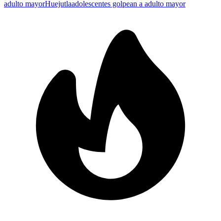
adulto mayor
Huejutla
adolescentes golpean a adulto mayor