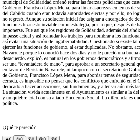
municipal de Solidaridad ordenó retirar las fuerzas policiacas que custo
Gobierno, Francisco López Mena, para limar asperezas en temas de seg
del Cabildo cuando eran todavía autoridades electas y por ello, no lo
no regresó. Aunque su solución inicial fue asignar a encargados de de
funciones hizo esto inviable como estrategia, por lo que, después de h
imponerse. Fue así que los regidores de Solidaridad, además del síndi
impasse actual y así reanudar los trabajos para nombrar a los funciona
así evitar una situación de ingobernabilidad. Cuestionado si existe tal 
ejercer las funciones de gobierno, al estar duplicadas. No obstante, ac
Navarrete porque lo conoció hace dos días y no le pareció una buena o
desacuerdo, explicó, es natural en los gobiernos democráticos y afirm
ser una “levantadera de mano”, para aprobar a un secretario general 
en favor de Beristain Navarrete, ni tampoco con el secretario de G
de Gobierno, Francisco López Mena, para abordar temas de seguridad 
cerrada, es imposible no pensar que los conflictos que enfrentó en el 
dedicado a hacer acusaciones, sin fundamentos, y a tensar aún más la
La situación vivida actualmente en el Ayuntamiento es similar a la d
y un quiebre total con su aliado Encuentro Social. La diferencia es que
política.
¿Qué te pareció?
🔥
0
👍
0
😲
0
😢
0
😠
0