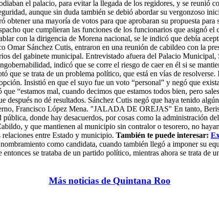
diaban el palacio, para evitar la llegada de los regidores, y se reunió c
uridad, aunque sin duda también se debió abordar su vergonzoso inicio
gró obtener una mayoría de votos para que aprobaran su propuesta para se
spacho que cumplieran las funciones de los funcionarios que asignó el c
ablar con la dirigencia de Morena nacional, se le indicó que debía acept
co Omar Sánchez Cutis, entraron en una reunión de cabildeo con la pres
rios del gabinete municipal. Entrevistado afuera del Palacio Municipal, 
ingobernabilidad, indicó que se corre el riesgo de caer en él si se mantie
otó que se trata de un problema político, que está en vías de resolverse.
pción. Insistió en que el suyo fue un voto “personal” y negó que exist
ó que “estamos mal, cuando decimos que estamos todos bien, pero sales a
que después no dé resultados. Sánchez Cutis negó que haya tenido algún
obierno, Francisco López Mena. "JALADA DE OREJAS" En tanto, Beristai
pública, donde hay desacuerdos, por cosas como la administración del 
Cabildo, y que mantienen al municipio sin contralor o tesorero, no hayan
s relaciones entre Estado y municipio.
También te puede interesar:
Ex
el nombramiento como candidata, cuando también llegó a imponer su equi
 entonces se trataba de un partido político, mientras ahora se trata de u
Más noticias de Quintana Roo