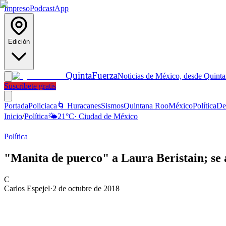
Impreso
Podcast
App
Edición
Quinta
Fuerza
Noticias de México, desde Quint
Suscríbete gratis
Portada
Policiaca
🌀 Huracanes
Sismos
Quintana Roo
México
Política
De
Inicio
/
Política
🌤️
21
°C
·
Ciudad de México
Política
"Manita de puerco" a Laura Beristain; se 
C
Carlos Espejel
·
2 de octubre de 2018