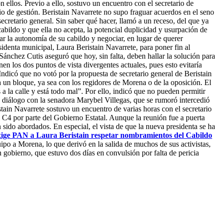
on ellos. Previo a ello, sostuvo un encuentro con el secretario de
 de gestión. Beristain Navarrete no supo fraguar acuerdos en el seno
cretario general. Sin saber qué hacer, llamó a un receso, del que ya
abildo y que ella no acepta, la potencial duplicidad y usurpación de
ar la autonomía de su cabildo y negociar, en lugar de querer
identa municipal, Laura Beristain Navarrete, para poner fin al
Sánchez Cutis aseguró que hoy, sin falta, deben hallar la solución para
nen los dos puntos de vista divergentes actuales, pues esto evitaría
 Indicó que no votó por la propuesta de secretario general de Beristain
a un bloque, ya sea con los regidores de Morena o de la oposición. El
 la calle y está todo mal”. Por ello, indicó que no pueden permitir
 diálogo con la senadora Marybel Villegas, que se rumoró intercedió
n Navarrete sostuvo un encuentro de varias horas con el secretario
C4 por parte del Gobierno Estatal. Aunque la reunión fue a puerta
 sido abordados. En especial, el vista de que la nueva presidenta se ha
ige PAN a Laura Beristain respetar nombramientos del Cabildo
po a Morena, lo que derivó en la salida de muchos de sus activistas,
n gobierno, que estuvo dos días en convulsión por falta de pericia