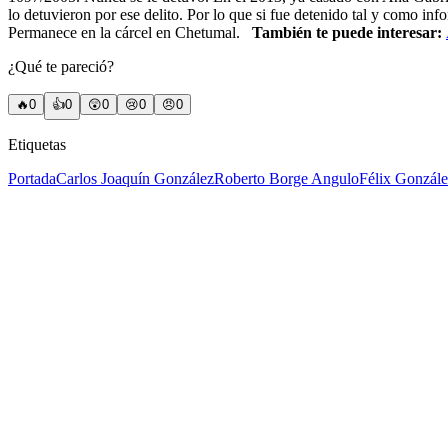
lo detuvieron por ese delito. Por lo que si fue detenido tal y como i
Permanece en la cárcel en Chetumal.
También te puede interesar:
¿Qué te pareció?
🔥
0
👍
0
😲
0
😢
0
😠
0
Etiquetas
Portada
Carlos Joaquín González
Roberto Borge Angulo
Félix Gonzál