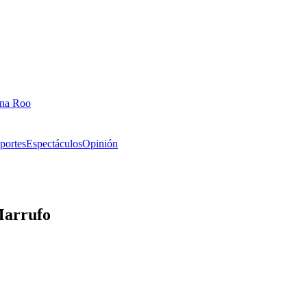
ana Roo
portes
Espectáculos
Opinión
 Marrufo