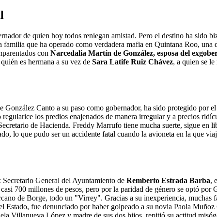
l
rnador de quien hoy todos reniegan amistad. Pero el destino ha sido bi
a familia que ha operado como verdadera mafia en Quintana Roo, una di
mparentados con
Narcedalia Martín de González, esposa del exgobe
, quién es hermana a su vez de
Sara Latife Ruiz Chávez
, a quien se l
de González Canto a su paso como gobernador, ha sido protegido por e
larice los predios enajenados de manera irregular y a precios ridícul
ecretario de Hacienda. Freddy Marrufo tiene mucha suerte, sigue en liber
ado, lo que pudo ser un accidente fatal cuando la avioneta en la que via
ex Secretario General del Ayuntamiento de
Remberto Estrada Barba
, 
si 700 millones de pesos, pero por la paridad de género se optó por Gin
cano de Borge, todo un "Virrey". Gracias a su inexperiencia, muchas fa
del Estado, fue denunciado por haber golpeado a su novia Paola Muñoz
a Villanueva López y madre de sus dos hijos, repitió su actitud misóg