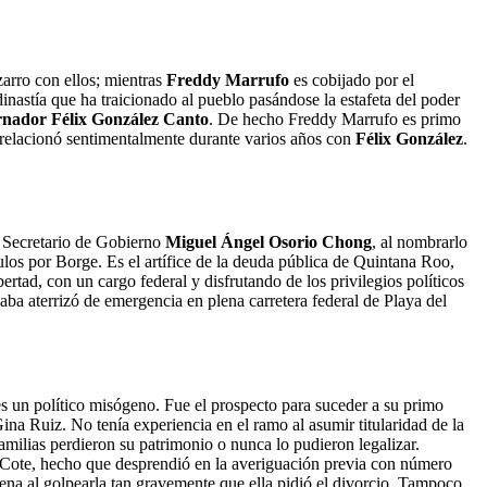
zarro con ellos; mientras
Freddy Marrufo
es cobijado por el
nastía que ha traicionado al pueblo pasándose la estafeta del poder
rnador Félix González Canto
. De hecho Freddy Marrufo es primo
e relacionó sentimentalmente durante varios años con
Félix González
.
l Secretario de Gobierno
Miguel Ángel Osorio Chong
, al nombrarlo
os por Borge. Es el artífice de la deuda pública de Quintana Roo,
tad, con un cargo federal y disfrutando de los privilegios políticos
jaba aterrizó de emergencia en plena carretera federal de Playa del
es un político misógeno. Fue el prospecto para suceder a su primo
a Ruiz. No tenía experiencia en el ramo al asumir titularidad de la
milias perdieron su patrimonio o nunca lo pudieron legalizar.
 Cote, hecho que desprendió en la averiguación previa con número
ena al golpearla tan gravemente que ella pidió el divorcio. Tampoco