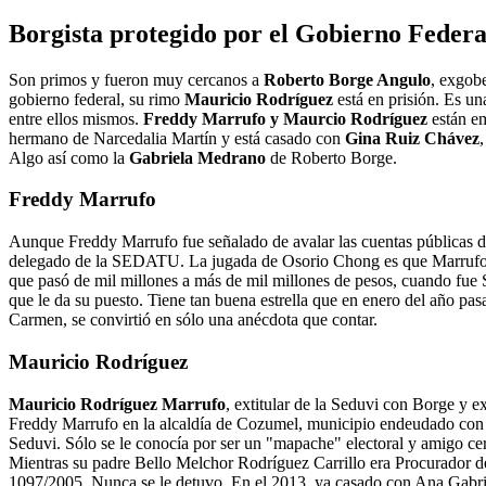
Borgista protegido por el Gobierno Federa
Son primos y fueron muy cercanos a
Roberto Borge Angulo
, exgobe
gobierno federal, su rimo
Mauricio Rodríguez
está en prisión. Es un
entre ellos mismos.
Freddy Marrufo y Maurcio Rodríguez
están e
hermano de Narcedalia Martín y está casado con
Gina Ruiz Chávez
Algo así como la
Gabriela Medrano
de Roberto Borge.
Freddy Marrufo
Aunque Freddy Marrufo fue señalado de avalar las cuentas públicas 
delegado de la SEDATU. La jugada de Osorio Chong es que Marrufo regu
que pasó de mil millones a más de mil millones de pesos, cuando fue S
que le da su puesto. Tiene tan buena estrella que en enero del año pas
Carmen, se convirtió en sólo una anécdota que contar.
Mauricio Rodríguez
Mauricio Rodríguez Marrufo
, extitular de la Seduvi con Borge y 
Freddy Marrufo en la alcaldía de Cozumel, municipio endeudado con ca
Seduvi. Sólo se le conocía por ser un "mapache" electoral y amigo cer
Mientras su padre Bello Melchor Rodríguez Carrillo era Procurador 
1097/2005. Nunca se le detuvo. En el 2013, ya casado con Ana Gabriel