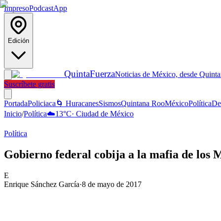
Impreso
Podcast
App
Edición
Quinta
Fuerza
Noticias de México, desde Quint
Suscríbete gratis
Portada
Policiaca
🌀 Huracanes
Sismos
Quintana Roo
México
Política
De
Inicio
/
Política
☁️
13
°C
·
Ciudad de México
Política
Gobierno federal cobija a la mafia de los
E
Enrique Sánchez García
·
8 de mayo de 2017